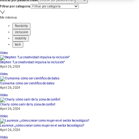
Buscar por palabra clave
Filtrar por categoría
Me interesa:
flexibility
inclusion
mobility
tech
Vídeo
Stephen: "La creatividad impulsa la inclusión"
April 26, 2024
Vídeo
Oumaima: cómo ser científico de datos
April 26, 2024
Vídeo
Charly: cómo salir de tu zona de confort
April 26, 2024
Vídeo
Laurence: ¿cómo crecer como mujer en el sector tecnológico?
April 26, 2024
Vídeo