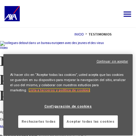
Toggle
navigat
TODOS LOS EMPLEOS
>
INICIO
TESTIMONIOS
TU CARRERA
Vídeo
Eleva tu potencial
NUESTRA CULTURA
Continuar sin aceptar
para impulsar el
CONOCE A NUESTRA GENTE
Al hacer clic en “Aceptar todas las cookies”, usted acepta que las cookies
se guarden en su dispositivo para mejorar la navegación del sitio, analizar
el uso del mismo, y colaborar con nuestros estudios para
progreso
MIS APLICACIONES
MI PERFIL
ESPAÑOL
marketing.
Lista a terceros y política de cookies
Configuración de cookies
April 26 2024
Eleva tu potencial para impulsar el progreso
Rechazarlas todas
Aceptar todas las cookies
Más información >