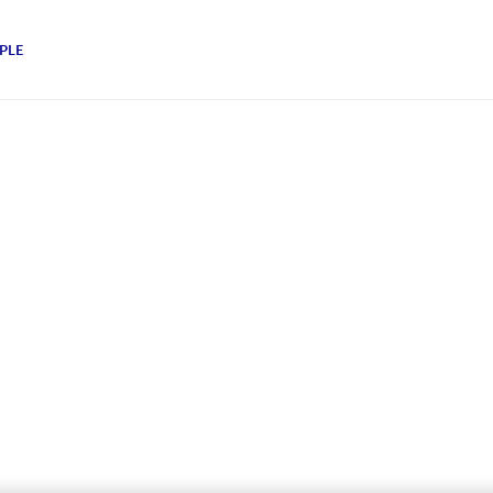
PLE
di
à