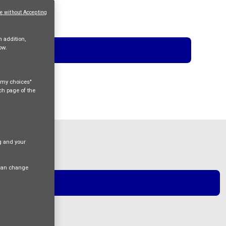
e without Accepting
n addition,
ow.
e my choices"
ach page of the
ng and your
 can change