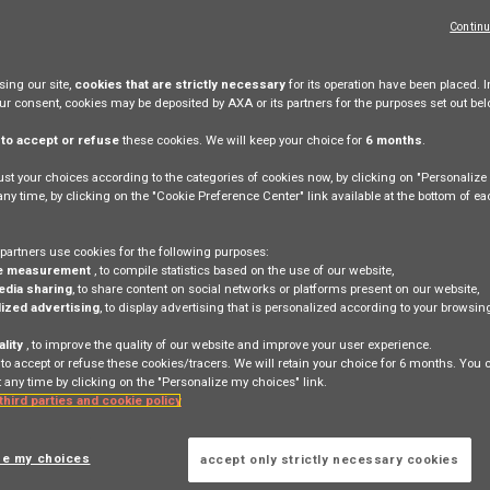
Continu
ing our site,
cookies that are strictly necessary
for its operation have been placed. I
Scopri di più
our consent, cookies may be deposited by AXA or its partners for the purposes set out bel
e
to accept or refuse
these cookies. We will keep your choice for
6 months
.
st your choices according to the categories of cookies now, by clicking on "Personaliz
 any time, by clicking on the "Cookie Preference Center" link available at the bottom of e
partners use cookies for the following purposes:
e measurement
, to compile statistics based on the use of our website,
edia sharing
, to share content on social networks or platforms present on our website,
Consultar nuestras paginas
ized advertising
, to display advertising that is personalized according to your browsi
en
ality
, to improve the quality of our website and improve your user experience.
 to accept or refuse these cookies/tracers. We will retain your choice for 6 months. You
 any time by clicking on the "Personalize my choices" link.
ESPAÑOL
 third parties and cookie policy
ze my choices
accept only strictly necessary cookies
Consulta le nostre pagine