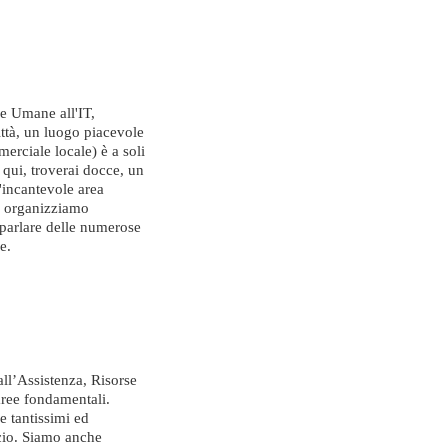
se Umane all'IT,
ittà, un luogo piacevole
merciale locale) è a soli
 qui, troverai docce, un
n'incantevole area
i: organizziamo
 parlare delle numerose
re.
all’Assistenza, Risorse
aree fondamentali.
e tantissimi ed
icio. Siamo anche