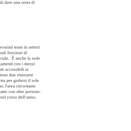
di dare una sorta di
svariati team in settori
pali funzioni di
iale. È anche la sede
gamenti con i mezzi
e accessibili ai
ione due ristoranti
rna per godersi il sole
, l'area circostante
tatto con altre persone.
 nel corso dell’anno.