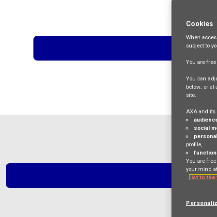
Cookies
When access
subject to y
You are fre
You can adju
below; or at
site.
AXA and its 
audienc
social m
personal
profile,
function
You are free
your mind at
List to the
Personali