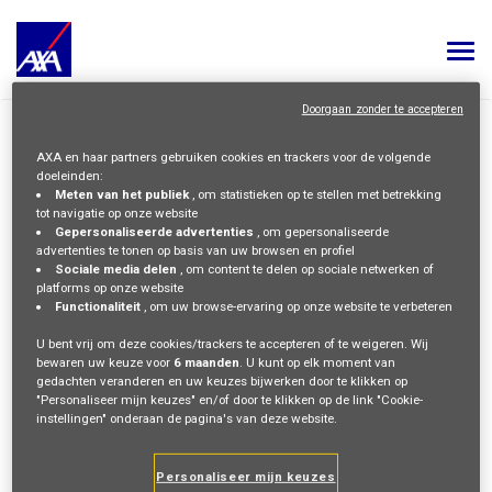
Togg
navi
Doorgaan zonder te accepteren
ALL JOBS
>
HOME
PRIVACY POLICY
AXA en haar partners gebruiken cookies en trackers voor de volgende
YOUR CAREER
doeleinden:
FAQs
Meten van het publiek
, om statistieken op te stellen met betrekking
Privacy Policy
OUR CULTURE
tot navigatie op onze website
Cookie Policy
Gepersonaliseerde advertenties
, om gepersonaliseerde
Legal Information
advertenties te tonen op basis van uw browsen en profiel
MEET OUR PEOPLE
FOLLOW AXA
Sociale media delen
, om content te delen op sociale netwerken of
LinkedIn
Youtube
Instagram
Glassdoor
platforms op onze website
Functionaliteit
, om uw browse-ervaring op onze website te verbeteren
MY APPLICATIONS
MY PROFILE
NEDERLANDS
U bent vrij om deze cookies/trackers te accepteren of te weigeren. Wij
Privacybeleid © 2026 AXA Alle rechten voorbehouden
bewaren uw keuze voor
6 maanden
. U kunt op elk moment van
gedachten veranderen en uw keuzes bijwerken door te klikken op
"Personaliseer mijn keuzes" en/of door te klikken op de link "Cookie-
instellingen" onderaan de pagina's van deze website.
Personaliseer mijn keuzes