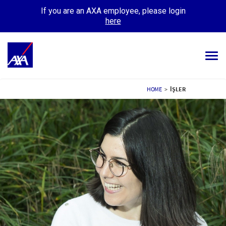
If you are an AXA employee, please login
here
Tog
navi
ALL JOBS
HOME
>
İŞLER
YOUR CAREER
OUR CULTURE
MEET OUR PEOPLE
MY APPLICATIONS
MY PROFILE
TÜRKÇE