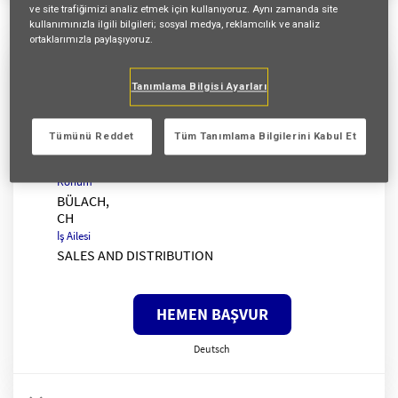
ve site trafiğimizi analiz etmek için kullanıyoruz. Aynı zamanda site
1517 Sonuçlar
Uygunluk
Göre Sırala
kullanımınızla ilgili bilgileri; sosyal medya, reklamcılık ve analiz
ortaklarımızla paylaşıyoruz.
Mitarbeiter:in Innendienst 60-80% für
Tanımlama Bilgisi Ayarları
die Hauptagentur Dielsdorf
İstek Kimliği:
23448
Tümünü Reddet
Tüm Tanımlama Bilgilerini Kabul Et
Kuruluş
AXA Switzerland
Konum
BÜLACH,
İş Ailesi
SALES AND DISTRIBUTION
HEMEN BAŞVUR
Deutsch