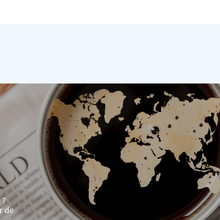
 ?
r de