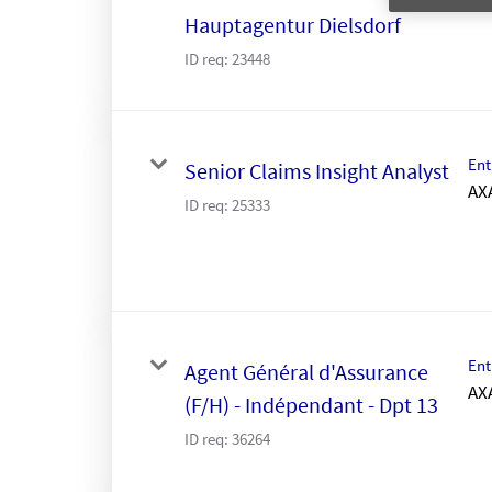
Hauptagentur Dielsdorf
ID req:
23448
Ent
Senior Claims Insight Analyst
AX
ID req:
25333
Ent
Agent Général d'Assurance
AX
(F/H) - Indépendant - Dpt 13
ID req:
36264