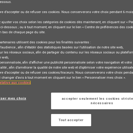
dessous.
bre
d’accepter ou de refuser
ces cookies. Nous conserverons votre choix pendant
6 moi
ajuster vos choix selon les catégories de cookies dès maintenant, en cliquant sur « Pe
ci-dessous ; ou à tout moment, en cliquant sur le lien « Centre de préférences des cook
Perspectives d’emplois
Correspondance d'emploi
n bas de chaque page du site.
artenaires utilisent des cookies pour les finalités suivantes :
d’audience
, afin d’établir des statistiques basées sur l’utilisation de notre site web,
ur les réseaux sociaux
, afin de partager du contenu sur les réseaux sociaux ou platefo
e web,
access_time
 personnalisée
, afin d’afficher une publicité personnalisée selon votre navigation et votre p
alité
, afin d’améliorer la qualité de notre site web et d’optimiser votre expérience utilisat
bre d’accepter ou de refuser ces cookies/traceurs. Nous conserverons votre choix penda
changer d’avis à tout moment en cliquant sur le lien « Personnaliser mes choix ».
Type de contrat
Ville
Pays
Entité
relative aux cookies
iser mes choix
accepter seulement les cookies strict
nécessaires
ité
Lieu
Famille d'emploi
Tout accepter
A Switzerland
BÜLACH,
SALES AND