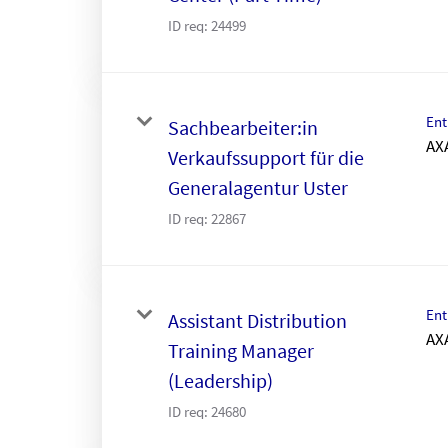
ID req:
24499
Ent
Sachbearbeiter:in
AX
Verkaufssupport für die
Generalagentur Uster
ID req:
22867
Ent
Assistant Distribution
AX
Training Manager
(Leadership)
ID req:
24680