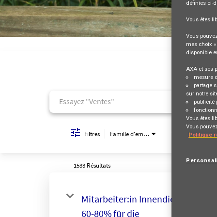
définies ci-
Vous êtes li
Vous pouvez 
Job Search Page
mes choix » 
disponible e
AXA et ses p
mesure 
partage s
sur notre sit
publicité
fonctionn
Vous êtes li
Vous pouvez 
Filtres
Famille d'emploi
Temps de travail
Politique 
Personnal
1533 Résultats
Ent
Mitarbeiter:in Innendienst
AX
60-80% für die