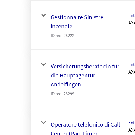
Ent
Gestionnaire Sinistre
AX
Incendie
ID req:
25222
Ent
Versicherungsberater:in für
AX
die Hauptagentur
Andelfingen
ID req:
23299
Ent
Operatore telefonico di Call
AX
Center (Part Time)