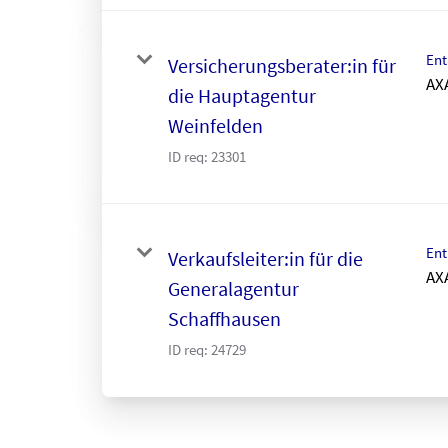
Ent
Versicherungsberater:in für
AX
die Hauptagentur
Weinfelden
ID req:
23301
Ent
Verkaufsleiter:in für die
AX
Generalagentur
Schaffhausen
ID req:
24729