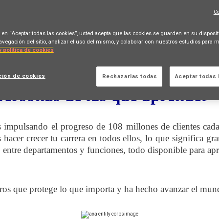
Co
c en “Aceptar todas las cookies”, usted acepta que las cookies se guarden en su disposit
avegación del sitio, analizar el uso del mismo, y colaborar con nuestros estudios para m
y política de cookies
ción de cookies
Rechazarlas todas
Aceptar todas 
personas de las que aprender
mpulsando el progreso de 108 millones de clientes cad
acer crecer tu carrera en todos ellos, lo que significa gr
o entre departamentos y funciones, todo disponible para ap
eros que protege lo que importa y ha hecho avanzar el mun