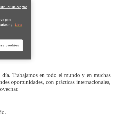
ntinuar sin aceptar
ivo para
arketing.
Lista
las cookies
a día. Trabajamos en todo el mundo y en muchas
andes oportunidades, con prácticas internacionales,
rovechar.
do.