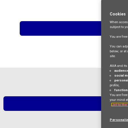
Cookies
When access
subject to y
You are fre
You can adju
below; or at
site.
AXA and its 
audienc
social m
personal
profile,
function
You are free
your mind at
List to the
Personali