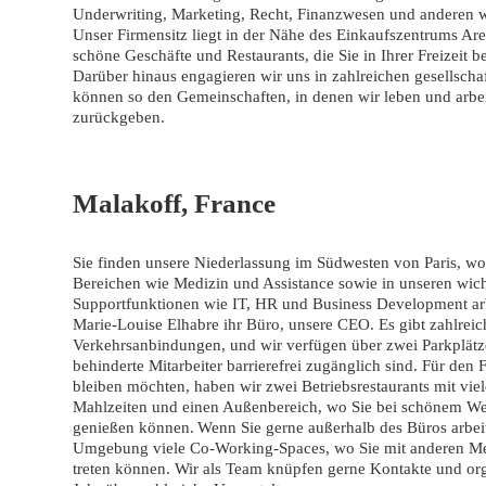
Underwriting, Marketing, Recht, Finanzwesen und anderen w
Unser Firmensitz liegt in der Nähe des Einkaufszentrums Aren
schöne Geschäfte und Restaurants, die Sie in Ihrer Freizeit 
Darüber hinaus engagieren wir uns in zahlreichen gesellscha
können so den Gemeinschaften, in denen wir leben und arbei
zurückgeben.
Malakoff, France
Sie finden unsere Niederlassung im Südwesten von Paris, wo
Bereichen wie Medizin und Assistance sowie in unseren wich
Supportfunktionen wie IT, HR und Business Development arb
Marie-Louise Elhabre ihr Büro, unsere CEO. Es gibt zahlreic
Verkehrsanbindungen, und wir verfügen über zwei Parkplätze
behinderte Mitarbeiter barrierefrei zugänglich sind. Für den F
bleiben möchten, haben wir zwei Betriebsrestaurants mit viel
Mahlzeiten und einen Außenbereich, wo Sie bei schönem We
genießen können. Wenn Sie gerne außerhalb des Büros arbeit
Umgebung viele Co-Working-Spaces, wo Sie mit anderen M
treten können. Wir als Team knüpfen gerne Kontakte und or