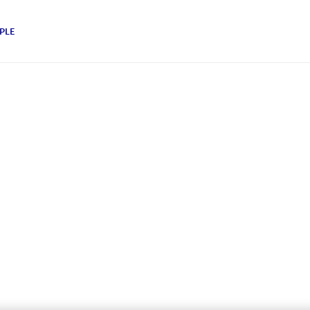
PLE
 vol
eden