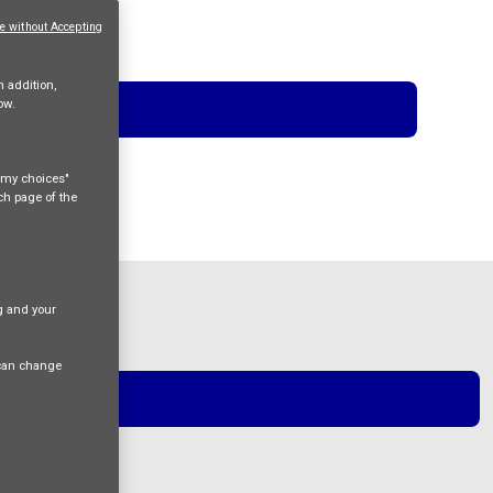
e without Accepting
n addition,
ow.
e my choices"
ach page of the
ng and your
 can change