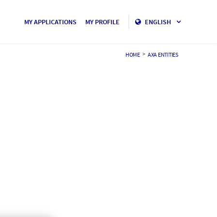
MY APPLICATIONS
MY PROFILE
ENGLISH
>
HOME
AXA ENTITIES