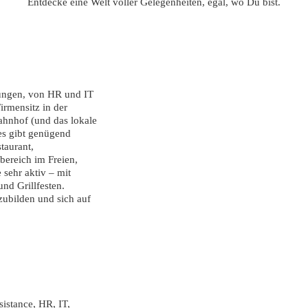
Entdecke eine Welt voller Gelegenheiten, egal, wo Du bist.
lungen, von HR und IT
irmensitz in der
ahnhof (und das lokale
es gibt genügend
taurant,
ereich im Freien,
 sehr aktiv – mit
nd Grillfesten.
zubilden und sich auf
istance, HR, IT,