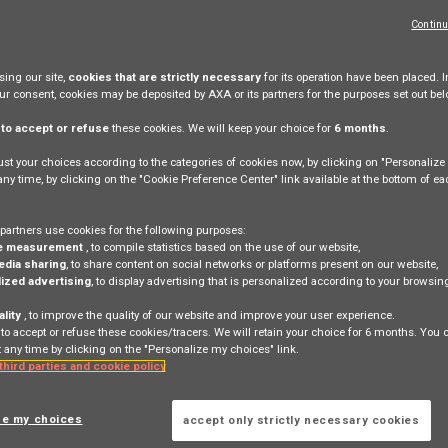
Continu
ing our site,
cookies that are strictly necessary
for its operation have been placed. I
Jobsuche
our consent, cookies may be deposited by AXA or its partners for the purposes set out bel
e
to accept or refuse
these cookies. We will keep your choice for
6 months
.
st your choices according to the categories of cookies now, by clicking on "Personaliz
 any time, by clicking on the "Cookie Preference Center" link available at the bottom of e
partners use cookies for the following purposes:
e measurement
, to compile statistics based on the use of our website,
edia sharing
, to share content on social networks or platforms present on our website,
Consultar nuestras paginas
ized advertising
, to display advertising that is personalized according to your browsi
en
ality
, to improve the quality of our website and improve your user experience.
 to accept or refuse these cookies/tracers. We will retain your choice for 6 months. You
 any time by clicking on the "Personalize my choices" link.
ESPAÑOL
 third parties and cookie policy
ze my choices
accept only strictly necessary cookies
Consulta le nostre pagine