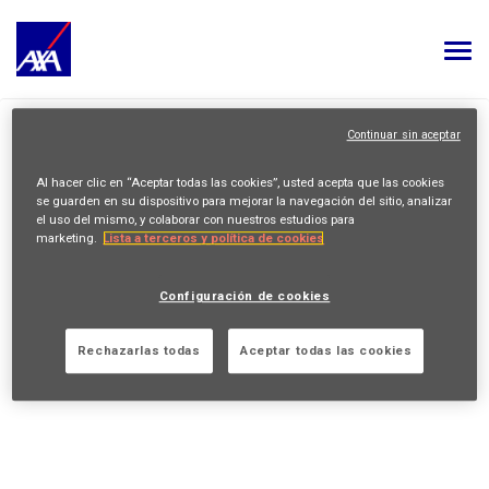
Togg
navi
TODOS LOS EMPLEOS
>
INICIO
ENTIDADES DE AXA
Continuar sin aceptar
TU CARRERA
Preguntas frecuentes
Al hacer clic en “Aceptar todas las cookies”, usted acepta que las cookies
Política de privacidad
se guarden en su dispositivo para mejorar la navegación del sitio, analizar
NUESTRA CULTURA
el uso del mismo, y colaborar con nuestros estudios para
Política de cookies
marketing.
Lista a terceros y política de cookies
Información legal
CONOCE A NUESTRA GENTE
SEGUIR A AXA
LinkedIn
Youtube
Instagram
Glassdoor
Configuración de cookies
MIS APLICACIONES
MI PERFIL
ESPAÑOL
Política de Privacidad © 2026 AXA Todos los derechos reservados
Rechazarlas todas
Aceptar todas las cookies