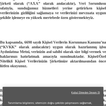
Şirketi olarak (“AXA” olarak anılacaktır), Veri Sorumlusu
sıfatıyla, sunduğumuz hizmetleri yerine getirirken kişisel
verilerinizin gizliliğini sağlamaya ve verilerinizi mevzuata uygun
şekilde işlemeye en yüksek mertebede özen göstermekteyiz.
Bu kapsamda, 6698 sayılı Kişisel Verilerin Korunması Kanunu’na
(“KVKK” olarak anılacaktır) uygun olarak hazırlanmış işbu
Aydınlatma Metni, verinizin asıl sahibi olarak size bilgi vermek ve
haklarınızı hatırlatmak amacıyla sunulmaktadır. Kişisel/Özel
Nitelikli Kişisel Verilerinizin Şirketimize aktarılmasından önce
lütfen okuyunuz.
Bu aydınlatma metninde açıklandığı şekilde kişisel verileriniz ve
Kabul Etmeden Devam Et
özel nitelikli kişisel verileriniz İlgili mevzuat kapsamında
kaydedebilecek, arşivlenebilecek, güncellenebilecek,
Tanımlama bilgilerini; sitemizin doğru şekilde çalışmasını sağlamak,
aktarılabilecek, sınıflandırılabilecek ve KVKK ve ilgili mevzuatta