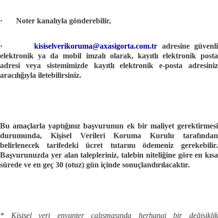
·
Noter kanalıyla gönderebilir,
·
kisiselverikoruma@axasigorta.com.tr
adresine güvenl
elektronik ya da mobil imzalı olarak, kayıtlı elektronik posta
adresi veya sistemimizde kayıtlı elektronik e-posta adresiniz
aracılığıyla iletebilirsiniz.
Bu
amaçlarla
yaptığınız
başvurunun
ek
bir
maliyet
gerektirmes
durumunda,
Kişisel
Verileri
Koruma
Kurulu
tarafında
belirlenecek
tarifedeki
ücret
tutarını
ödemeniz
gerekebilir
Başvurunuzda
yer
alan
talepleriniz,
talebin
niteliğine
göre
en
kısa
sürede
ve
en
geç
30
(otuz)
gün
içinde
sonuçlandırılacaktır.
* Kişisel veri envanter çalışmasında herhangi bir değişiklik