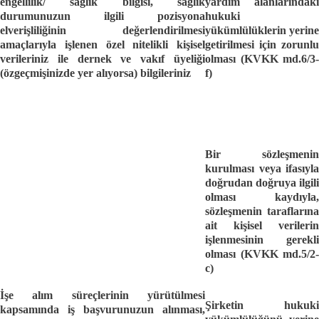
engellilik/ sağlık bilgisi, sağlık
yardım alanlarındaki
durumunuzun ilgili pozisyona
hukuki
elverişliliğinin değerlendirilmesi
yükümlülüklerin yerine
amaçlarıyla işlenen özel nitelikli kişisel
getirilmesi için zorunlu
verileriniz ile dernek ve vakıf üyeliği
olması (KVKK md.6/3-
(özgeçmişinizde yer alıyorsa)
bilgileriniz
f)
Bir sözleşmenin
kurulması veya ifasıyla
doğrudan doğruya ilgili
olması kaydıyla,
sözleşmenin taraflarına
ait kişisel verilerin
işlenmesinin gerekli
olması (KVKK md.5/2-
c)
İşe alım süreçlerinin yürütülmesi
Şirketin hukuki
kapsamında iş başvurunuzun alınması,