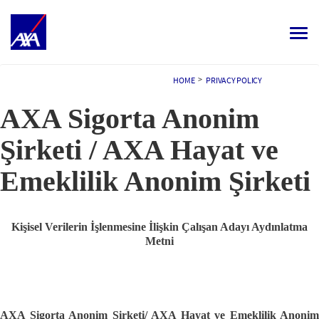
Toggle
navigat
ALL JOBS
>
HOME
PRIVACY POLICY
AXA Sigorta Anonim
YOUR CAREER
OUR CULTURE
Şirketi / AXA Hayat ve
MEET OUR PEOPLE
Emeklilik Anonim Şirketi
MY APPLICATIONS
MY PROFILE
TÜRKÇE
Kişisel Verilerin İşlenmesine İlişkin Çalışan Adayı Aydınlatma
Metni
AXA Sigorta Anonim Şirketi/ AXA Hayat ve Emeklilik Anonim