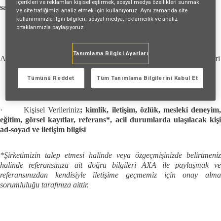
içerikleri ve reklamları kişiselleştirmek, sosyal medya özellikleri sunmak
sayılan
şekillerde
işlenebilecektir.
ve site trafiğimizi analiz etmek için kullanıyoruz. Aynı zamanda site
kullanımınızla ilgili bilgileri; sosyal medya, reklamcılık ve analiz
ortaklarımızla paylaşıyoruz.
Tanımlama Bilgisi Ayarları
A-
İşlenen
Kişisel Verileriniz, İşlenme Amaçları ve Hukuki Sebepleri
Tümünü Reddet
Tüm Tanımlama Bilgilerini Kabul Et
·
Kişisel Verileriniz
; kimlik, iletişim, özlük, mesleki deneyim
eğitim, görsel kayıtlar, referans*, acil durumlarda ulaşılacak kişi
ad-soyad ve iletişim bilgisi
*Şirketimizin talep etmesi halinde veya özgeçmişinizde belirtmeniz
halinde referansınıza ait doğru bilgileri AXA ile paylaşmak ve
referansınızdan kendisiyle iletişime geçmemiz için onay alma
sorumluluğu tarafınıza aittir.