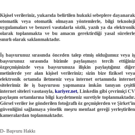
Kişisel verileriniz, yukarıda belirtilen hukuki sebeplere dayanarak
otomatik veya otomatik olmayan yöntemlerle, bilgi teknoloji
uygulamaları ve benzeri vasıtalarla sözlü, yazılı ya da elektronik
olarak toplanmakta ve bu amacın gerektirdiği yasal sürelerle
sınırlı olarak saklanmaktadır.
İş başvurunuz sırasında önceden talep etmiş olduğumuz veya iş
başvurunuz sırasında bizimle paylaşmayı tercih ettiğiniz
özgeçmişinizde veya başvurunuza ilişkin paylaştığınız diğer
metinlerde yer alan kişisel verileriniz; sizin bize fiziksel veya
elektronik ortamda iletmeniz veya internet ortamında internet
sitelerimiz ile iş başvurusu yapmanıza imkân tanıyan çeşitli
internet siteleri vasıtasıyla,
kariyer.net
, Linkedin gibi çevrimiçi CV
paylaşım ortamlarına bilgi kaydetmeniz suretiyle toplanmaktadır.
Görsel veriler ise gönderilen fotoğraflı öz geçmişlerden ve Şirket’in
güvenliğini sağlamaya yönelik meşru menfaat gereği yerleştirilen
kameralardan toplanmaktadır.
D- Başvuru Hakkı