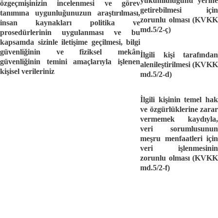
yükümlülüğünü yerine
özgeçmişinizin incelenmesi ve görev
getirebilmesi için
tanımına uygunluğunuzun araştırılması,
zorunlu olması (KVKK
insan kaynakları politika ve
md.5/2-ç)
prosedürlerinin uygulanması
ve bu
kapsamda sizinle iletişime geçilmesi,
bilgi
güvenliğinin ve fiziksel mekân
İlgili kişi tarafından
güvenliğinin temini amaçlarıyla işlenen
alenileştirilmesi (KVKK
kişisel verileriniz
md.5/2-d)
İlgili kişinin temel hak
ve özgürlüklerine zarar
vermemek kaydıyla,
veri sorumlusunun
meşru menfaatleri için
veri işlenmesinin
zorunlu olması (KVKK
md.5/2-f)