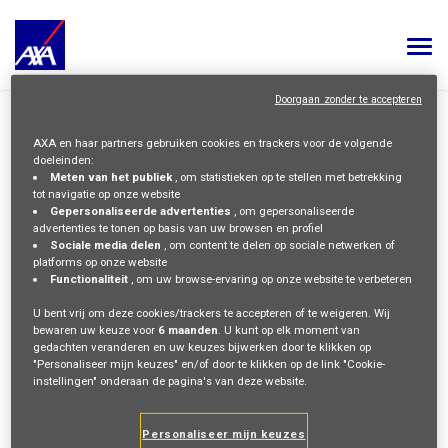
Togg
navi
Doorgaan zonder te accepteren
ALL JOBS
>
HOME
OUR CULTURE
AXA en haar partners gebruiken cookies en trackers voor de volgende
YOUR CAREER
doeleinden:
FAQs
Meten van het publiek
, om statistieken op te stellen met betrekking
Privacy Policy
OUR CULTURE
tot navigatie op onze website
Cookie Policy
Gepersonaliseerde advertenties
, om gepersonaliseerde
Legal Information
advertenties te tonen op basis van uw browsen en profiel
MEET OUR PEOPLE
FOLLOW AXA
Sociale media delen
, om content te delen op sociale netwerken of
LinkedIn
Youtube
Instagram
Glassdoor
platforms op onze website
Functionaliteit
, om uw browse-ervaring op onze website te verbeteren
MY APPLICATIONS
MY PROFILE
NEDERLANDS
U bent vrij om deze cookies/trackers te accepteren of te weigeren. Wij
Privacybeleid © 2026 AXA Alle rechten voorbehouden
bewaren uw keuze voor
6 maanden
. U kunt op elk moment van
gedachten veranderen en uw keuzes bijwerken door te klikken op
"Personaliseer mijn keuzes" en/of door te klikken op de link "Cookie-
instellingen" onderaan de pagina's van deze website.
Personaliseer mijn keuzes