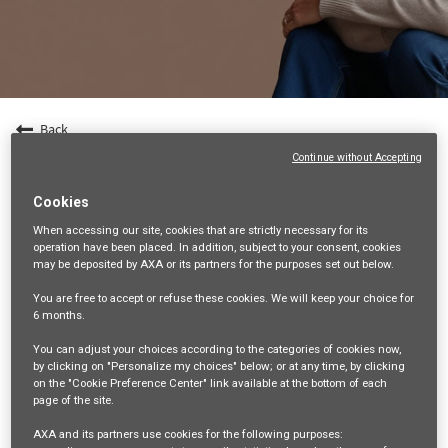
Back
Continue without Accepting
Entrepreneur en gestion de patrimoine (F/H) -
Dpt 49
Cookies
49-MAINE-ET-LOIRE, FR, 99999
When accessing our site,
cookies that are strictly necessary
for its
operation have been placed. In addition, subject to your consent, cookies
VENTES ET DISTRIBUTION
may be deposited by AXA or its partners for the purposes set out below.
34854
You are free
to accept or refuse
these cookies. We will keep your choice for
6 months
.
mail_outline
You can adjust your choices according to the categories of cookies now,
Get future jobs matching this search
by clicking on "Personalize my choices" below; or at any time, by clicking
on the "Cookie Preference Center" link available at the bottom of each
Login
or
Register
page of the site.
AXA and its partners use cookies for the following purposes: