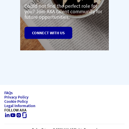
Could not find the perfect role for
you? Join AXA talent community for
future opportunities.
CONNECT WITH US
FAQs
Privacy Policy
Cookie Policy
Legal Information
FOLLOW AXA
LinkedIn
Youtube
Instagram
Glassdoor