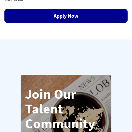
Apply Now
Join Our
Talent
Community