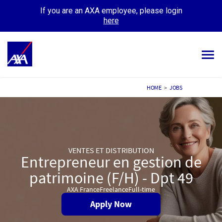
If you are an AXA employee, please login
here
Tog
navi
ALL JOBS
HOME
>
JOBS
YOUR CAREER
OUR CULTURE
VENTES ET DISTRIBUTION
MEET OUR PEOPLE
Entrepreneur en gestion de
patrimoine (F/H) - Dpt 49
MY APPLICATIONS
MY PROFILE
AXA France
Freelance
Full-time
Apply Now