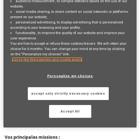
audience measurement
, to compile statistics based on the use of our
website,
Job Description
social media sharing
, to share content on social networks or platforms
present on our website,
personalized advertising
, to display advertising that is personalized
VOTRE RÔLE ET VOS MISSIONS
according to your browsing and your profile,
functionality
, to improve the quality of our website and improve your
user experience.
Vous êtes reconnu(e) pour votre fibre
commerciale
et votre
You are free to accept or refuse these cookies/tracers. We will retain your
esprit de conquête
? Vous souhaitez développer votre
propre
choice for 6 months. You can change your mind at any time by clicking
on the "Personalize my choices" link.
activité
? Venez le faire avec nous !
List to the third parties and cookie policy
Devenir Agent général AXA Prévoyance & Patrimoine, c'est
contribuer chaque jour à une mission inspirante "
Agir pour le
Personalize my choices
progrès humain en protégeant ce qui compte
" en se
spécialisant dans la
protection
des personnes
et de leur
accept only strictly necessary cookies
patrimoine
.
Parce que devenir
indépendant
chez AXA ne signifie pas
Accept All
exercer un métier seul, vous pourrez combiner
liberté d'action
&
accompagnement
et cela, sans apport de capitaux initial !
Vos principales missions :