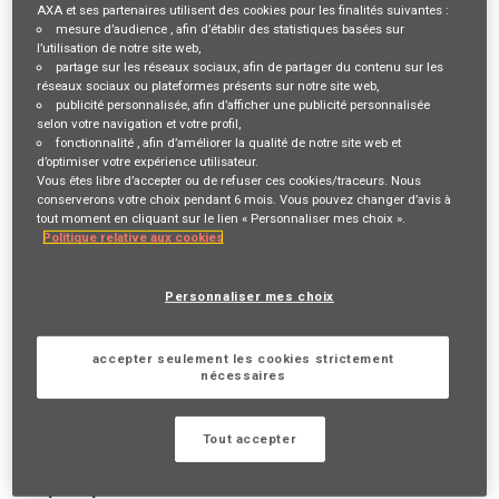
AXA et ses partenaires utilisent des cookies pour les finalités suivantes :
mesure d’audience
, afin d’établir des statistiques basées sur
Description du poste
l’utilisation de notre site web,
partage sur les réseaux sociaux
, afin de partager du contenu sur les
réseaux sociaux ou plateformes présents sur notre site web,
VOTRE RÔLE ET VOS MISSIONS
publicité personnalisée
, afin d’afficher une publicité personnalisée
selon votre navigation et votre profil,
Vous êtes reconnu(e) pour votre fibre
commerciale
et votre
fonctionnalité
, afin d’améliorer la qualité de notre site web et
d’optimiser votre expérience utilisateur.
esprit de conquête
? Vous souhaitez développer votre
propre
Vous êtes libre d’accepter ou de refuser ces cookies/traceurs. Nous
activité
? Venez le faire avec nous !
conserverons votre choix pendant 6 mois. Vous pouvez changer d’avis à
tout moment en cliquant sur le lien « Personnaliser mes choix ».
Devenir Agent général AXA Prévoyance & Patrimoine, c'est
Politique relative aux cookies
contribuer chaque jour à une mission inspirante "
Agir pour le
progrès humain en protégeant ce qui compte
" en se
Personnaliser mes choix
spécialisant dans la
protection
des personnes
et de leur
patrimoine
.
accepter seulement les cookies strictement
Parce que devenir
indépendant
chez AXA ne signifie pas
nécessaires
exercer un métier seul, vous pourrez combiner
liberté d'action
&
accompagnement
et cela, sans apport de capitaux initial !
Tout accepter
Vos principales missions :