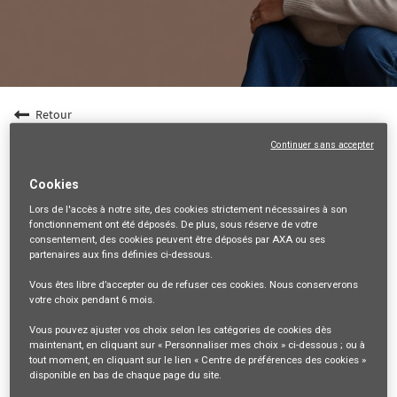
Retour
Entrepreneur en gestion de patrimoine (F/H) -
Continuer sans accepter
Dpt 79
Cookies
79-DEUX-SEVRES, FR, 99999
Lors de l'accès à notre site,
des cookies strictement nécessaires
à son
VENTES ET DISTRIBUTION
fonctionnement ont été déposés. De plus, sous réserve de votre
consentement, des cookies peuvent être déposés par AXA ou ses
34851
partenaires aux fins définies ci-dessous.
Vous êtes libre
d’accepter ou de refuser
ces cookies. Nous conserverons
mail_outline
votre choix pendant
6 mois
.
Recevez les futures offres correspondant à cette recherche
Vous pouvez ajuster vos choix selon les catégories de cookies dès
maintenant, en cliquant sur « Personnaliser mes choix » ci-dessous ; ou à
Se connecter
ou
S'inscrire
tout moment, en cliquant sur le lien « Centre de préférences des cookies »
disponible en bas de chaque page du site.