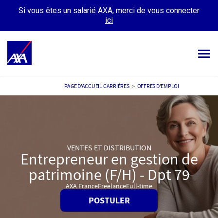
Si vous êtes un salarié AXA, merci de vous connecter
ici
Tog
navi
OFFRES D’EMPLOIS
PAGE D'ACCUEIL CARRIÈRES
>
OFFRES D'EMPLOI
VOTRE CARRIÈRE
NOTRE CULTURE
VENTES ET DISTRIBUTION
TÉMOIGNAGES
Entrepreneur en gestion de
patrimoine (F/H) - Dpt 79
MES CANDIDATURES
MON PROFIL
AXA France
Freelance
Full-time
POSTULER