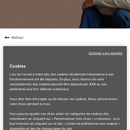
Retour
Agent spécialisé en Assurances Collectives (F/H)
- Dpt 27
Continuer sans accepter
27-EURE, FR, 99999
Cookies
VENTES ET DISTRIBUTION
Lors de l'accès à notre site,
des cookies strictement nécessaires
à son
fonctionnement ont été déposés. De plus, sous réserve de votre
34844
consentement, des cookies peuvent être déposés par AXA ou ses
partenaires aux fins définies ci-dessous.
mail_outline
Vous êtes libre
d’accepter ou de refuser
ces cookies. Nous conserverons
Recevez les futures offres correspondant à cette recherche
votre choix pendant
6 mois
.
Vous pouvez ajuster vos choix selon les catégories de cookies dès
Se connecter
ou
S'inscrire
maintenant, en cliquant sur « Personnaliser mes choix » ci-dessous ; ou à
tout moment, en cliquant sur le lien « Centre de préférences des cookies »
disponible en bas de chaque page du site.