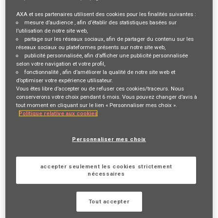
AXA et ses partenaires utilisent des cookies pour les finalités suivantes :
Description du poste
mesure d’audience
, afin d’établir des statistiques basées sur
l’utilisation de notre site web,
partage sur les réseaux sociaux
, afin de partager du contenu sur les
VOTRE RÔLE ET VOS MISSIONS
réseaux sociaux ou plateformes présents sur notre site web,
publicité personnalisée
, afin d’afficher une publicité personnalisée
Vous êtes en recherche d’un projet
entrepreneurial
? Vous
selon votre navigation et votre profil,
fonctionnalité
, afin d’améliorer la qualité de notre site web et
êtes plutôt
BtoB
que BtoC ?
d’optimiser votre expérience utilisateur.
La fibre
commerciale
et le sens du
service client
font partie de
Vous êtes libre d’accepter ou de refuser ces cookies/traceurs. Nous
conserverons votre choix pendant 6 mois. Vous pouvez changer d’avis à
vos qualités ? Nous avons une belle opportunité pour vous !
tout moment en cliquant sur le lien « Personnaliser mes choix ».
Devenir Agent général en Assurance Collective, c’est
Politique relative aux cookies
contribuer chaque jour à une mission inspirante «
Agir pour le
progrès humain en protégeant ce qui compte
» en se
Personnaliser mes choix
spécialisant dans les
contrats collectifs d’entreprise
visant à
protéger les salariés
et leurs familles.
accepter seulement les cookies strictement
C’est également bâtir une entreprise dans laquelle vous serez
nécessaires
libre de
définir votre organisation et vos ambitions
, tout en
bénéficiant de l’accompagnement d’AXA pour lancer et réussir
Tout accepter
votre activité.