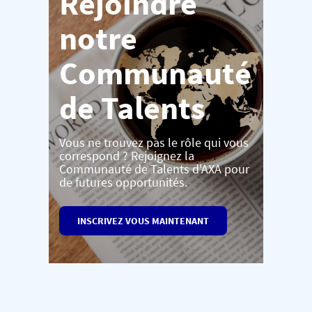
Rejoindre
notre
Communauté
de Talents
Vous ne trouvez pas le rôle qui vous
correspond ? Rejoignez la
Communauté de Talents d'AXA pour
de futures opportunités.
INSCRIVEZ VOUS MAINTENANT