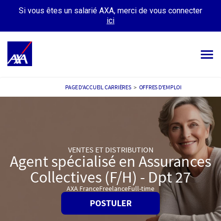
Si vous êtes un salarié AXA, merci de vous connecter
ici
Tog
navi
OFFRES D’EMPLOIS
PAGE D'ACCUEIL CARRIÈRES
>
OFFRES D'EMPLOI
VOTRE CARRIÈRE
NOTRE CULTURE
VENTES ET DISTRIBUTION
TÉMOIGNAGES
Agent spécialisé en Assurances
Collectives (F/H) - Dpt 27
MES CANDIDATURES
MON PROFIL
AXA France
Freelance
Full-time
POSTULER