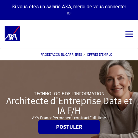
Si vous êtes un salarié AXA, merci de vous connecter
ici
Tog
navi
OFFRES D’EMPLOIS
PAGE D'ACCUEIL CARRIÈRES
>
OFFRES D'EMPLOI
VOTRE CARRIÈRE
NOTRE CULTURE
TECHNOLOGIE DE L'INFORMATION
TÉMOIGNAGES
Architecte d'Entreprise Data et
MES CANDIDATURES
IA F/H
MON PROFIL
AXA France
Permanent contract
Full-time
POSTULER