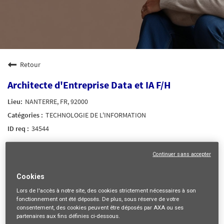
Retour
Architecte d'Entreprise Data et IA F/H
NANTERRE, FR, 92000
TECHNOLOGIE DE L'INFORMATION
34544
mail_outline
Continuer sans accepter
Recevez les futures offres correspondant à cette recherche
Cookies
Se connecter
ou
S'inscrire
Lors de l'accès à notre site,
des cookies strictement nécessaires
à son
fonctionnement ont été déposés. De plus, sous réserve de votre
consentement, des cookies peuvent être déposés par AXA ou ses
partenaires aux fins définies ci-dessous.