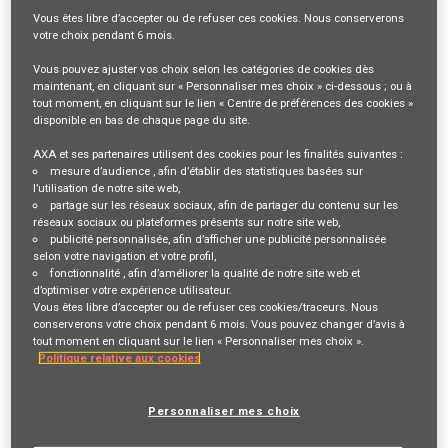
Description du poste
Vous êtes libre
d’accepter ou de refuser
ces cookies. Nous conserverons
votre choix pendant
6 mois
.
VOTRE RÔLE ET VOS MISSIONS
Vous pouvez ajuster vos choix selon les catégories de cookies dès
maintenant, en cliquant sur « Personnaliser mes choix » ci-dessous ; ou à
tout moment, en cliquant sur le lien « Centre de préférences des cookies »
Vous souhaitez évoluer dans un environnement en pleine
disponible en bas de chaque page du site.
transformation ?
Vous avez envie de contribuer à des projets stratégiques majeurs ?
AXA et ses partenaires utilisent des cookies pour les finalités suivantes :
mesure d’audience
, afin d’établir des statistiques basées sur
l’utilisation de notre site web,
Rejoignez AXA, où vous participerez à la réorganisation du
partage sur les réseaux sociaux
, afin de partager du contenu sur les
réseaux sociaux ou plateformes présents sur notre site web,
département d’architecture d’entreprise, dans un contexte de
publicité personnalisée
, afin d’afficher une publicité personnalisée
transformation accélérée.
selon votre navigation et votre profil,
fonctionnalité
, afin d’améliorer la qualité de notre site web et
L’équipe porte l’architecture data & IA sur plusieurs programmes
d’optimiser votre expérience utilisateur.
stratégiques, notamment dans le cadre du programme PRIME.
Vous êtes libre d’accepter ou de refuser ces cookies/traceurs. Nous
conserverons votre choix pendant 6 mois. Vous pouvez changer d’avis à
Ce programme de transformation d’envergure vise à moderniser les
tout moment en cliquant sur le lien « Personnaliser mes choix ».
systèmes d’information, à faire évoluer l’architecture IT et à intégrer
Politique relative aux cookies
l’IA et la data dans les processus métiers.
Personnaliser mes choix
Votre objectif est de renforcer le pilotage stratégique des trajectoires