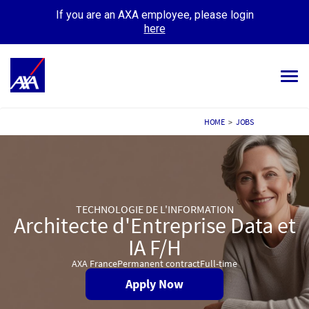
If you are an AXA employee, please login
here
Tog
navi
ALL JOBS
HOME
>
JOBS
YOUR CAREER
OUR CULTURE
TECHNOLOGIE DE L'INFORMATION
MEET OUR PEOPLE
Architecte d'Entreprise Data et
MY APPLICATIONS
IA F/H
MY PROFILE
AXA France
Permanent contract
Full-time
Apply Now