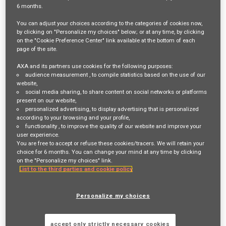
6 months
.
Job Description
You can adjust your choices according to the categories of cookies now,
by clicking on "Personalize my choices" below; or at any time, by clicking
VOTRE RÔLE ET VOS MISSIONS
on the "Cookie Preference Center" link available at the bottom of each
page of the site.
Vous souhaitez évoluer dans un environnement en pleine
transformation ?
AXA and its partners use cookies for the following purposes:
audience measurement
, to compile statistics based on the use of our
Vous avez envie de contribuer à des projets stratégiques majeurs ?
website,
social media sharing
, to share content on social networks or platforms
present on our website,
Rejoignez AXA, où vous participerez à la réorganisation du
personalized advertising
, to display advertising that is personalized
département d’architecture d’entreprise, dans un contexte de
according to your browsing and your profile,
functionality
, to improve the quality of our website and improve your
transformation accélérée.
user experience.
L’équipe porte l’architecture data & IA sur plusieurs programmes
You are free to accept or refuse these cookies/tracers. We will retain your
choice for 6 months. You can change your mind at any time by clicking
stratégiques, notamment dans le cadre du programme PRIME.
on the "Personalize my choices" link.
Ce programme de transformation d’envergure vise à moderniser les
List to the third parties and cookie policy
systèmes d’information, à faire évoluer l’architecture IT et à intégrer
l’IA et la data dans les processus métiers.
Personalize my choices
Votre objectif est de renforcer le pilotage stratégique des trajectoires
accept only strictly necessary cookies