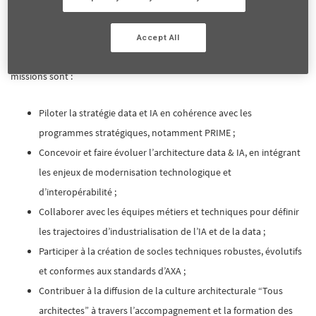
SI et métiers, en cohérence avec les ambitions d’AXA, tout en diffusant
la culture architecturale “Tous architectes”.
Accept All
En tant qu’architecte d'entreprise Data et IA (F/H), vos principales
missions sont :
Piloter la stratégie data et IA en cohérence avec les
programmes stratégiques, notamment PRIME ;
Concevoir et faire évoluer l’architecture data & IA, en intégrant
les enjeux de modernisation technologique et
d’interopérabilité ;
Collaborer avec les équipes métiers et techniques pour définir
les trajectoires d’industrialisation de l’IA et de la data ;
Participer à la création de socles techniques robustes, évolutifs
et conformes aux standards d’AXA ;
Contribuer à la diffusion de la culture architecturale “Tous
architectes” à travers l’accompagnement et la formation des