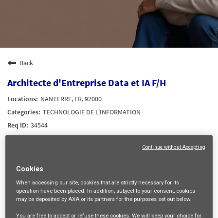
Back
Architecte d'Entreprise Data et IA F/H
NANTERRE, FR, 92000
TECHNOLOGIE DE L'INFORMATION
34544
Continue without Accepting
mail_outline
Get future jobs matching this search
Cookies
Login
or
Register
When accessing our site,
cookies that are strictly necessary
for its
operation have been placed. In addition, subject to your consent, cookies
may be deposited by AXA or its partners for the purposes set out below.
You are free
to accept or refuse
these cookies. We will keep your choice for