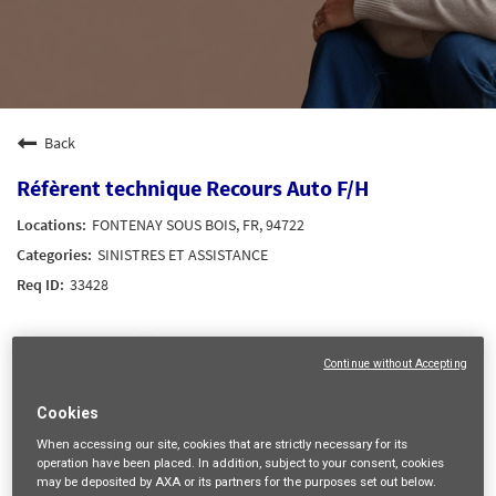
Back
Réfèrent technique Recours Auto F/H
FONTENAY SOUS BOIS, FR, 94722
SINISTRES ET ASSISTANCE
33428
mail_outline
Continue without Accepting
Get future jobs matching this search
Cookies
Login
or
Register
When accessing our site,
cookies that are strictly necessary
for its
operation have been placed. In addition, subject to your consent, cookies
may be deposited by AXA or its partners for the purposes set out below.