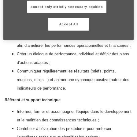
accept only strictly necessary cookies
Animation de la performance
Accompagner le manager dans le développement technique des
Accept All
collaborateurs, socle de la performance de l’équipe ;
Analyser les résultats pour proposer des chantiers et challenges
afin d’améliorer les performances opérationnelles et financières ;
Créer un dialogue de performance individuel et définir des plans
d’actions adaptés ;
Communiquer régulièrement les résultats (briefs, points,
réunions, mails...) et animer une dynamique positive autour des
indicateurs de performance.
Référent et support technique
Informer, former et accompagner l’équipe dans le développement
et le maintien des connaissances techniques ;
Contribuer à l’évolution des procédures pour renforcer