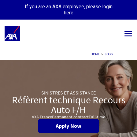
If you are an AXA employee, please login
here
Tog
navi
ALL JOBS
HOME
>
JOBS
YOUR CAREER
OUR CULTURE
SINISTRES ET ASSISTANCE
MEET OUR PEOPLE
Réfèrent technique Recours
MY APPLICATIONS
Auto F/H
MY PROFILE
AXA France
Permanent contract
Full-time
Apply Now