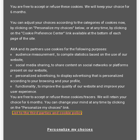
Job Description
You are free
to accept or refuse
these cookies. We will keep your choice for
6 months
.
VOTRE RÔLE ET VOS MISSIONS
You can adjust your choices according to the categories of cookies now,
by clicking on "Personalize my choices" below; or at any time, by clicking
on the "Cookie Preference Center" link available at the bottom of each
Vous souhaitez évoluer dans un environnement dynamique ? Vous
page of the site.
aimez accompagner la performance collective ?
AXA and its partners use cookies for the following purposes:
audience measurement
, to compile statistics based on the use of our
website,
Au sein de la Direction Service Client et plus précisément des équipes
social media sharing
, to share content on social networks or platforms
present on our website,
Recours Auto, vous rejoignez une équipe engagée et orientée résultats.
personalized advertising
, to display advertising that is personalized
Vous travaillez en proximité avec les collaborateurs et le manager afin
according to your browsing and your profile,
functionality
, to improve the quality of our website and improve your
de renforcer la performance opérationnelle et la maîtrise technique de
user experience.
You are free to accept or refuse these cookies/tracers. We will retain your
l’activité. L’objectif du poste est de soutenir l’équipe dans le
choice for 6 months. You can change your mind at any time by clicking
développement de ses compétences, d’animer la dynamique de
on the "Personalize my choices" link.
List to the third parties and cookie policy
performance et de contribuer à l’optimisation de la gestion des recours.
En tant que Support technique (F/H), vos principales missions sont
Personalize my choices
: