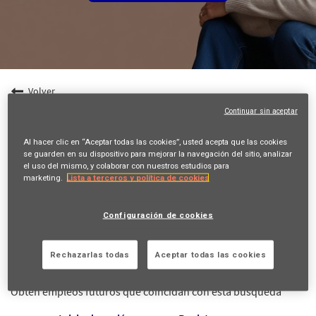
Volver
Continuar sin aceptar
Especialista de Resiliencia Operacional y
Gestión de Incidentes
Al hacer clic en “Aceptar todas las cookies”, usted acepta que las cookies
se guarden en su dispositivo para mejorar la navegación del sitio, analizar
Calle Emilio Vargas 6, MADRID, ES, 28043
el uso del mismo, y colaborar con nuestros estudios para
INFORMATION TECHNOLOGY
marketing.
Lista a terceros y política de cookies
23143
Marcos Angel Pastor
Configuración de cookies
26/06/2026
Rechazarlas todas
Aceptar todas las cookies
mail_outline
Obtén empleos futuros que coincidan con esta búsqueda