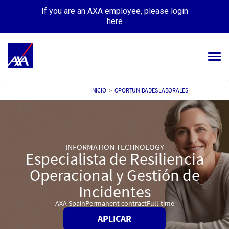
If you are an AXA employee, please login
here
Tog
navi
TODOS LOS EMPLEOS
INICIO
>
OPORTUNIDADES LABORALES
TU CARRERA
NUESTRA CULTURA
INFORMATION TECHNOLOGY
Especialista de Resiliencia
CONOCE A NUESTRA GENTE
Operacional y Gestión de
MIS APLICACIONES
MI PERFIL
Incidentes
AXA Spain
Permanent contract
Full-time
APLICAR