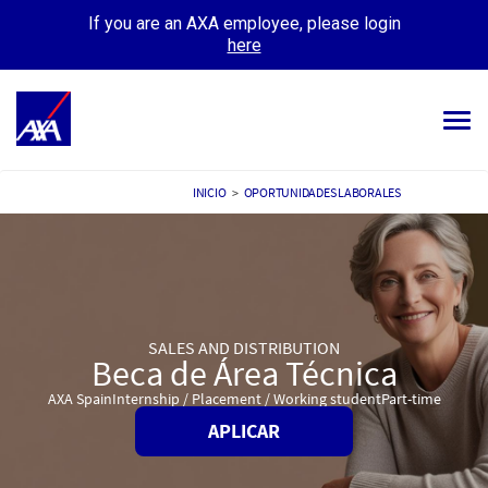
If you are an AXA employee, please login
here
Tog
navi
TODOS LOS EMPLEOS
INICIO
>
OPORTUNIDADES LABORALES
TU CARRERA
NUESTRA CULTURA
CONOCE A NUESTRA GENTE
SALES AND DISTRIBUTION
Beca de Área Técnica
MIS APLICACIONES
MI PERFIL
AXA Spain
Internship / Placement / Working student
Part-time
APLICAR