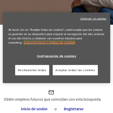
Continuar sin aceptar
Al hacer clic en “Aceptar todas las cookies”, usted acepta que las cookies
Volver
se guarden en su dispositivo para mejorar la navegación del sitio, analizar
el uso del mismo, y colaborar con nuestros estudios para
Beca de Área Técnica
marketing.
Lista a terceros y política de cookies
Plaza de América, 1-2 2º, VIGO, ES, 36211
Configuración de cookies
SALES AND DISTRIBUTION
22324
Rechazarlas todas
Aceptar todas las cookies
Maria Elena SANCHEZ
10/06/2026
mail_outline
Obtén empleos futuros que coincidan con esta búsqueda
Inicio de sesión
o
Registrarse