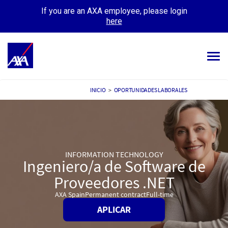
If you are an AXA employee, please login
here
Tog
navi
TODOS LOS EMPLEOS
INICIO
>
OPORTUNIDADES LABORALES
TU CARRERA
NUESTRA CULTURA
INFORMATION TECHNOLOGY
CONOCE A NUESTRA GENTE
Ingeniero/a de Software de
Proveedores .NET
MIS APLICACIONES
MI PERFIL
AXA Spain
Permanent contract
Full-time
APLICAR