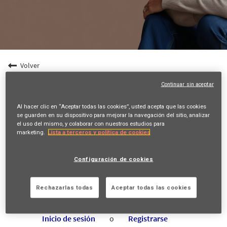
Volver
Ingeniero/a de Software de Proveedores .NET
Continuar sin aceptar
Calle Emilio Vargas 6, MADRID, ES, 28043
Al hacer clic en “Aceptar todas las cookies”, usted acepta que las cookies
se guarden en su dispositivo para mejorar la navegación del sitio, analizar
INFORMATION TECHNOLOGY
el uso del mismo, y colaborar con nuestros estudios para
21661
marketing.
Lista a terceros y política de cookies
Marcos Angel Pastor
16/06/2026
Configuración de cookies
mail_outline
Rechazarlas todas
Aceptar todas las cookies
Obtén empleos futuros que coincidan con esta búsqueda
Inicio de sesión
o
Registrarse