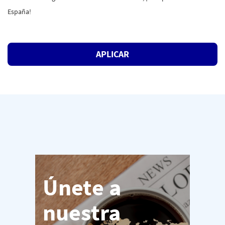
España!
#LI-GR1 #LI-HYBRID
APLICAR
Únete a
nuestra