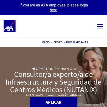
If you are an AXA employee, please login
here
Tog
navi
TODOS LOS EMPLEOS
INICIO
>
OPORTUNIDADES LABORALES
TU CARRERA
NUESTRA CULTURA
INFORMATION TECHNOLOGY
Consultor/a experto/a de
CONOCE A NUESTRA GENTE
Infraestructura y Seguridad de
MIS APLICACIONES
MI PERFIL
Centros Médicos (NUTANIX)
AXA Spain
Permanent contract
Full-time
APLICAR