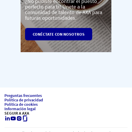
¿No pudiste encontrar el puesto
perfecto para ti? Únete a la
comunidad de talento de AXA para
futuras oportunidades.
CONÉCTATE CON NOSOTROS
Preguntas frecuentes
Política de privacidad
Política de cookies
Información legal
SEGUIR A AXA
LinkedIn
Youtube
Instagram
Glassdoor