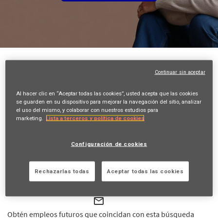
Volver
Continuar sin aceptar
Consultor/a experto/a de Infraestructura y
Seguridad de Centros Médicos (NUTANIX)
Al hacer clic en “Aceptar todas las cookies”, usted acepta que las cookies
se guarden en su dispositivo para mejorar la navegación del sitio, analizar
Calle Emilio Vargas 6, MADRID, ES, 28043
el uso del mismo, y colaborar con nuestros estudios para
marketing.
Lista a terceros y política de cookies
INFORMATION TECHNOLOGY
21248
Configuración de cookies
Marcos Angel Pastor
30/08/2026
Rechazarlas todas
Aceptar todas las cookies
20/05/2026
mail_outline
Obtén empleos futuros que coincidan con esta búsqueda