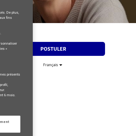
és. De plus,
aux fins
s
.
rsonnaliser
POSTULER
ies »
Français
rmes présents
rofil,
eur.
nt 6 mois.
ement