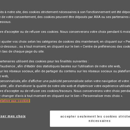
ès à notre site,
des cookies strictement nécessaires
à son fonctionnement ont été dépos
 de votre consentement, des cookies peuvent être déposés par AXA ou ses partenaires 
dessous.
bre
d’accepter ou de refuser
ces cookies. Nous conserverons votre choix pendant
6 moi
n Manager Operational Excellence
ajuster vos choix selon les catégories de cookies dès maintenant, en cliquant sur « Pe
ci-dessous ; ou à tout moment, en cliquant sur le lien « Centre de préférences des cook
n bas de chaque page du site.
, BE, 1000
artenaires utilisent des cookies pour les finalités suivantes :
ONNELLE ET GESTION DE PROJETS
d’audience
, afin d’établir des statistiques basées sur l’utilisation de notre site web,
ur les réseaux sociaux
, afin de partager du contenu sur les réseaux sociaux ou platefo
e web,
 personnalisée
, afin d’afficher une publicité personnalisée selon votre navigation et votre p
alité
, afin d’améliorer la qualité de notre site web et d’optimiser votre expérience utilisat
bre d’accepter ou de refuser ces cookies/traceurs. Nous conserverons votre choix penda
changer d’avis à tout moment en cliquant sur le lien « Personnaliser mes choix ».
relative aux cookies
iser mes choix
accepter seulement les cookies strict
Se connecter
ou
rrespondant à cette
nécessaires