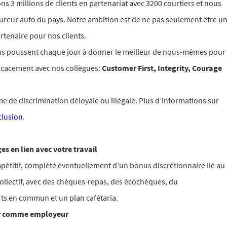
s 3 millions de clients en partenariat avec 3200 courtiers et nous
sureur auto du pays.
Notre ambition est de ne pas seulement être u
rtenaire pour nos clients.
ous poussent chaque jour à donner le meilleur de nous-mêmes pour
fficacement avec nos collègues:
Customer First, Integrity, Courage
e de discrimination déloyale ou illégale. Plus d’informations sur
nclusion
.
s en lien avec votre travail
pétitif, complété éventuellement d’un bonus discrétionnaire lié au
ollectif, avec des chèques-repas, des écochèques, du
ts en commun et un plan cafétaria.
ur comme employeur