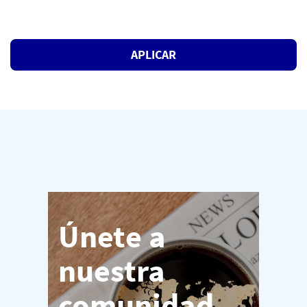
#LI-HYBRID
APLICAR
Únete a
nuestra
comunidad