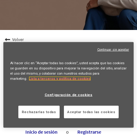
Volver
Continuar sin aceptar
Suscriptor/a Senior Daños
Calle Emilio Vargas 6, MADRID, ES, 28043
Al hacer clic en “Aceptar todas las cookies”, usted acepta que las cookies
se guarden en su dispositivo para mejorar la navegación del sitio, analizar
UNDERWRITING
el uso del mismo, y colaborar con nuestros estudios para
19856
marketing.
Lista a terceros y política de cookies
GUADALUPE RAVIELE
16/07/2026
Configuración de cookies
mail_outline
Rechazarlas todas
Aceptar todas las cookies
Obtén empleos futuros que coincidan con esta búsqueda
Inicio de sesión
o
Registrarse