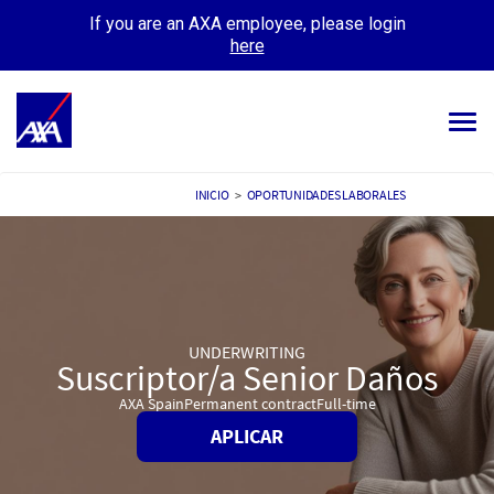
If you are an AXA employee, please login
here
Tog
navi
TODOS LOS EMPLEOS
INICIO
>
OPORTUNIDADES LABORALES
TU CARRERA
NUESTRA CULTURA
CONOCE A NUESTRA GENTE
UNDERWRITING
Suscriptor/a Senior Daños
MIS APLICACIONES
MI PERFIL
AXA Spain
Permanent contract
Full-time
APLICAR