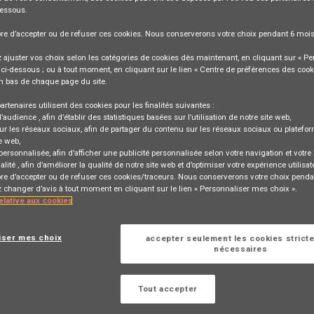
dessous.
bre
d’accepter ou de refuser
ces cookies. Nous conserverons votre choix pendant
6 moi
ajuster vos choix selon les catégories de cookies dès maintenant, en cliquant sur « Pe
ci-dessous ; ou à tout moment, en cliquant sur le lien « Centre de préférences des cook
n bas de chaque page du site.
stion de Patrimoine (F/H) - Dpt 25
artenaires utilisent des cookies pour les finalités suivantes :
d’audience
, afin d’établir des statistiques basées sur l’utilisation de notre site web,
ur les réseaux sociaux
, afin de partager du contenu sur les réseaux sociaux ou platefo
e web,
TION
 personnalisée
, afin d’afficher une publicité personnalisée selon votre navigation et votre p
alité
, afin d’améliorer la qualité de notre site web et d’optimiser votre expérience utilisat
bre d’accepter ou de refuser ces cookies/traceurs. Nous conserverons votre choix penda
changer d’avis à tout moment en cliquant sur le lien « Personnaliser mes choix ».
relative aux cookies
Se connecter
ou
rrespondant à cette
iser mes choix
accepter seulement les cookies strict
nécessaires
S'inscrire
Tout accepter