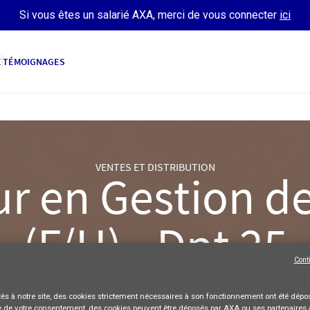
Si vous êtes un salarié AXA, merci de vous connecter
ici
E
TÉMOIGNAGES
VENTES ET DISTRIBUTION
r en Gestion d
(F/H) - Dpt 25
Cont
AXA France
Freelance
Full-time
POSTULER
ès à notre site,
des cookies strictement nécessaires
à son fonctionnement ont été dépos
 de votre consentement, des cookies peuvent être déposés par AXA ou ses partenaires 