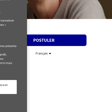
s
.
rsonnaliser
ies »
POSTULER
rmes présents
Français
rofil,
eur.
nt 6 mois.
ement