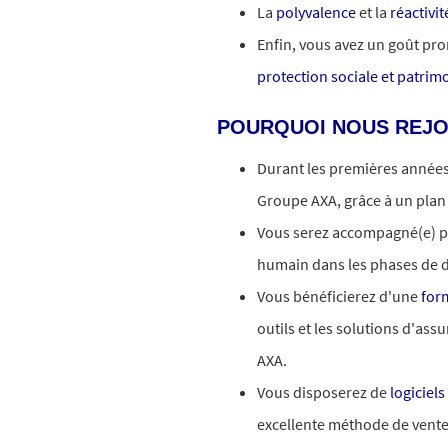
La
polyvalence
et la
réactivit
Enfin, vous avez un goût p
protection sociale et patrim
POURQUOI NOUS REJO
Durant les premières années 
Groupe AXA, grâce à un plan 
Vous serez accompagné(e) p
humain dans les phases de d
Vous bénéficierez d'une
form
outils et les solutions d'ass
AXA.
Vous disposerez de
logiciel
excellente méthode de vente