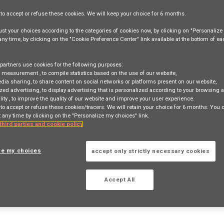
e
to accept or refuse
these cookies. We will keep your choice for
6 months
.
st your choices according to the categories of cookies now, by clicking on "Personaliz
 any time, by clicking on the "Cookie Preference Center" link available at the bottom of e
partners use cookies for the following purposes:
stion de Patrimoine (F/H) - Dpt 25
e measurement
, to compile statistics based on the use of our website,
edia sharing
, to share content on social networks or platforms present on our website,
zed advertising
, to display advertising that is personalized according to your browsing a
lity
, to improve the quality of our website and improve your user experience.
 to accept or refuse these cookies/tracers. We will retain your choice for 6 months. You
TION
 any time by clicking on the "Personalize my choices" link.
 third parties and cookie policy
ze my choices
accept only strictly necessary cookies
 search
Login
or
Register
Accept All