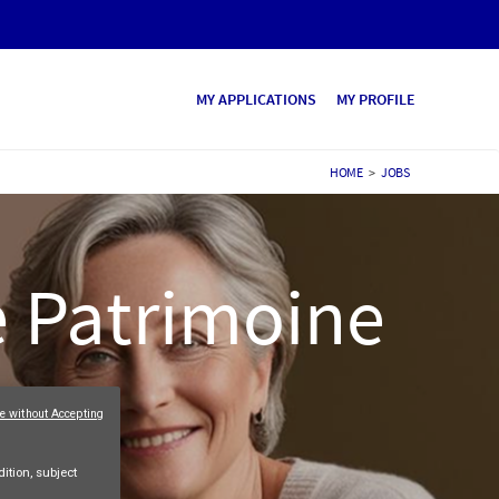
MY APPLICATIONS
MY PROFILE
HOME
>
JOBS
e Patrimoine
e without Accepting
ition, subject