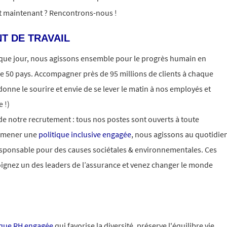
it maintenant ? Rencontrons-nous !
T DE TRAVAIL
aque jour, nous agissons ensemble pour le progrès humain en
e 50 pays. Accompagner près de 95 millions de clients à chaque
donne le sourire et envie de se lever le matin à nos employés et
 !)
 de notre recrutement : tous nos postes sont ouverts à toute
e mener une
politique inclusive engagée
, nous agissons au quotidie
esponsable pour des causes sociétales & environnementales. Ces
oignez un des leaders de l’assurance et venez changer le monde
ique RH engagée
qui favorise la diversité, préserve l'équilibre vie