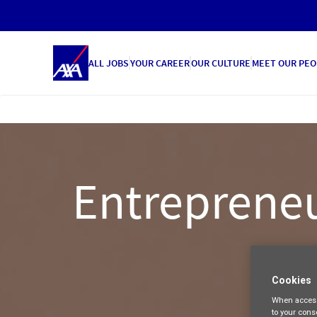
ALL JOBS
YOUR CAREER
OUR CULTURE
MEET OUR PEO
Entrepreneu
Cookies
When access
to your cons