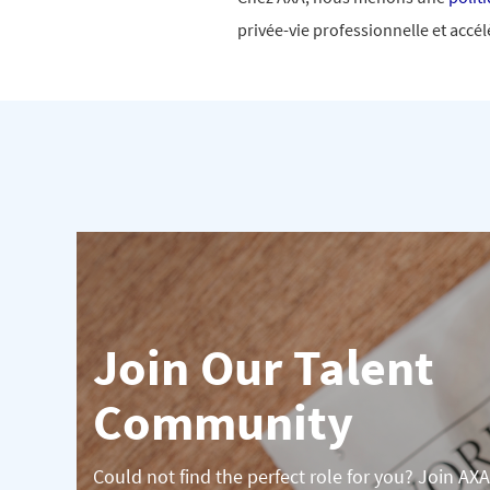
privée-vie professionnelle et accé
Join Our Talent
Community
Could not find the perfect role for you? Join AXA