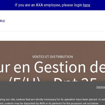
If you are an AXA employee, please login
here
PLE
VENTES ET DISTRIBUTION
r en Gestion d
(F/H) - Dpt 25
Continu
AXA France
Freelance
Full-time
ing our site,
cookies that are strictly necessary
for its operation have been placed. In add
Apply Now
ent, cookies may be deposited by AXA or its partners for the purposes set out below.