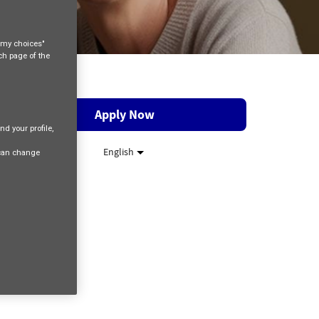
e my choices"
ach page of the
Apply Now
nd your profile,
English
 can change