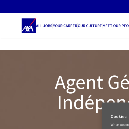
ALL JOBS
YOUR CAREER
OUR CULTURE
MEET OUR PEO
Agent Gé
Indépen
Cookies
When access