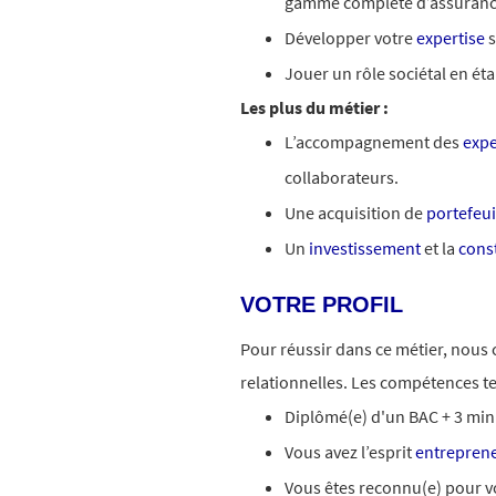
gamme complète d’assuranc
Développer votre
expertise
s
Jouer un rôle sociétal en é
Les plus du métier :
L’accompagnement des
expe
collaborateurs.
Une acquisition de
portefeui
Un
investissement
et la
const
VOTRE PROFIL
Pour réussir dans ce métier, nous
relationnelles. Les compétences te
Diplômé(e) d'un BAC + 3 min
Vous avez l’esprit
entreprene
Vous êtes reconnu(e) pour v