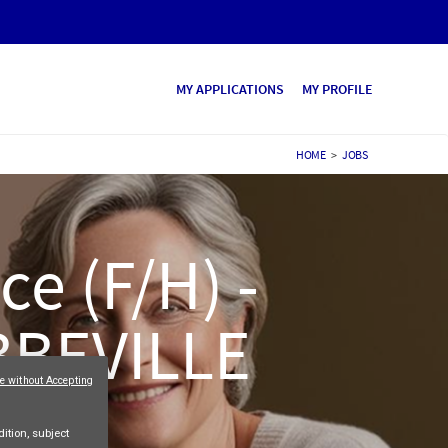
MY APPLICATIONS
MY PROFILE
HOME
>
JOBS
e (F/H) -
BBEVILLE
e without Accepting
ition, subject