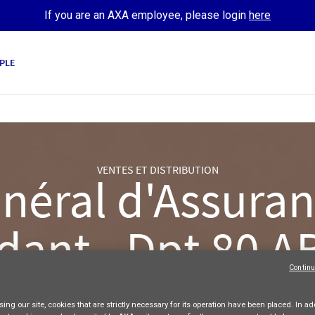
If you are an AXA employee, please login
here
PLE
VENTES ET DISTRIBUTION
néral d'Assuranc
dant - Dpt 80 A
Continu
AXA France
Freelance
Full-time
Apply Now
ing our site,
cookies that are strictly necessary
for its operation have been placed. In add