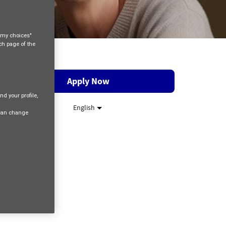
e my choices"
ach page of the
Apply Now
nd your profile,
English
 can change