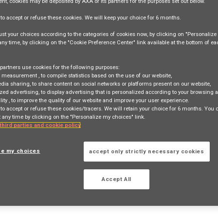
ent, cookies may be deposited by AXA or its partners for the purposes set out below.
e
to accept or refuse
these cookies. We will keep your choice for
6 months
.
st your choices according to the categories of cookies now, by clicking on "Personaliz
 any time, by clicking on the "Cookie Preference Center" link available at the bottom of e
partners use cookies for the following purposes:
surance (F/H) - Indépendant - Dpt 80
e measurement
, to compile statistics based on the use of our website,
edia sharing
, to share content on social networks or platforms present on our website,
zed advertising
, to display advertising that is personalized according to your browsing a
lity
, to improve the quality of our website and improve your user experience.
 to accept or refuse these cookies/tracers. We will retain your choice for 6 months. You
 any time by clicking on the "Personalize my choices" link.
TION
 third parties and cookie policy
ze my choices
accept only strictly necessary cookies
 search
Login
or
Register
Accept All