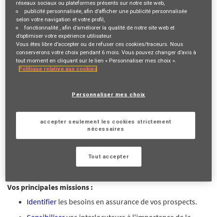
réseaux sociaux ou plateformes présents sur notre site web,
publicité personnalisée
, afin d’afficher une publicité personnalisée
Description du poste
selon votre navigation et votre profil,
fonctionnalité
, afin d’améliorer la qualité de notre site web et
d’optimiser votre expérience utilisateur.
VOTRE RÔLE ET VOS MISSIONS
Vous êtes libre d’accepter ou de refuser ces cookies/traceurs. Nous
conserverons votre choix pendant 6 mois. Vous pouvez changer d’avis à
En recherche d'une activité à
temps plein
ou
temps partagé
?
tout moment en cliquant sur le lien « Personnaliser mes choix ».
Politique relative aux cookies
Reconnu(e) pour votre
aisance relationnelle
et la richesse de
votre
réseau
? Vous cherchez un métier d'
indépendant
pour
Personnaliser mes choix
travailler en totale
autonomie
? C'est possible avec nous !
Devenir Mandataire d'Assurance, c'est contribuer chaque jour
accepter seulement les cookies strictement
à une mission inspirante "
Agir pour le progrès humain en
nécessaires
protégeant ce qui compte
" en mettant en contact des
personnes de votre
réseau
avec des experts AXA en fonction
Tout accepter
de leur besoin.
Vos principales missions :
Identifier
les besoins en assurance de vos prospects.