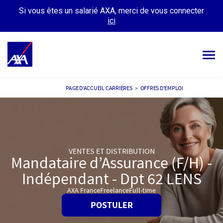
Si vous êtes un salarié AXA, merci de vous connecter
ici
Tog
navi
OFFRES D’EMPLOIS
PAGE D'ACCUEIL CARRIÈRES
>
OFFRES D'EMPLOI
VOTRE CARRIÈRE
NOTRE CULTURE
VENTES ET DISTRIBUTION
TÉMOIGNAGES
Mandataire d’Assurance (F/H) -
Indépendant - Dpt 62 LENS
MES CANDIDATURES
MON PROFIL
AXA France
Freelance
Full-time
POSTULER