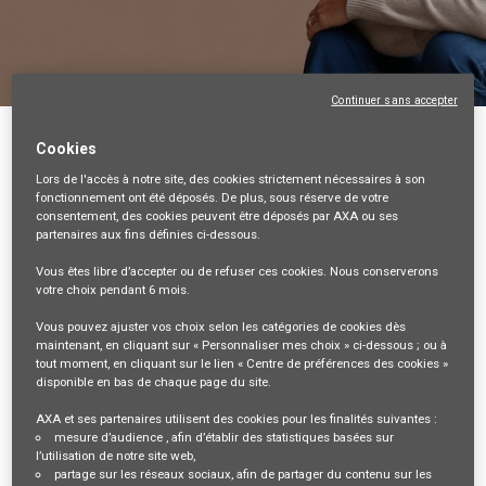
Continuer sans accepter
Retour
Cookies
Mandataire d’Assurance (F/H) - Indépendant -
Lors de l'accès à notre site,
des cookies strictement nécessaires
à son
fonctionnement ont été déposés. De plus, sous réserve de votre
Dpt 62 LENS
consentement, des cookies peuvent être déposés par AXA ou ses
partenaires aux fins définies ci-dessous.
62-PAS-DE-CALAIS, FR, 99999
VENTES ET DISTRIBUTION
Vous êtes libre
d’accepter ou de refuser
ces cookies. Nous conserverons
votre choix pendant
6 mois
.
35812
Vous pouvez ajuster vos choix selon les catégories de cookies dès
maintenant, en cliquant sur « Personnaliser mes choix » ci-dessous ; ou à
mail_outline
tout moment, en cliquant sur le lien « Centre de préférences des cookies »
disponible en bas de chaque page du site.
Recevez les futures offres correspondant à cette recherche
AXA et ses partenaires utilisent des cookies pour les finalités suivantes :
Se connecter
ou
S'inscrire
mesure d’audience
, afin d’établir des statistiques basées sur
l’utilisation de notre site web,
partage sur les réseaux sociaux
, afin de partager du contenu sur les