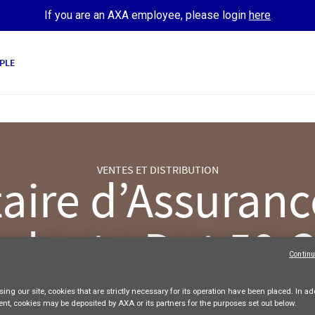
If you are an AXA employee, please login
here
PLE
VENTES ET DISTRIBUTION
ire d’Assurance
dant - Dpt 59
Continu
AXA France
Freelance
Full-time
ing our site,
cookies that are strictly necessary
for its operation have been placed. In add
Apply Now
ent, cookies may be deposited by AXA or its partners for the purposes set out below.