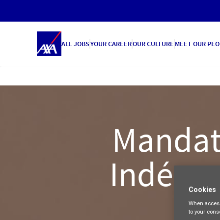
ALL JOBS
YOUR CAREER
OUR CULTURE
MEET OUR PEO
Mandata
Indépen
Cookies
When access
to your cons