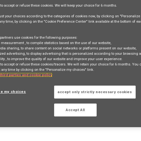
e
to accept or refuse
these cookies. We will keep your choice for
6 months
.
st your choices according to the categories of cookies now, by clicking on "Personaliz
 any time, by clicking on the "Cookie Preference Center" link available at the bottom of e
partners use cookies for the following purposes:
e measurement
, to compile statistics based on the use of our website,
ance (F/H) - Indépendant - Dpt 59
edia sharing
, to share content on social networks or platforms present on our website,
zed advertising
, to display advertising that is personalized according to your browsing a
lity
, to improve the quality of our website and improve your user experience.
 to accept or refuse these cookies/tracers. We will retain your choice for 6 months. You
 any time by clicking on the "Personalize my choices" link.
 third parties and cookie policy
TION
ze my choices
accept only strictly necessary cookies
 search
Login
or
Register
Accept All