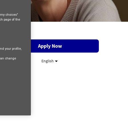
e my choices"
ach page of the
Apply Now
nd your profile,
 can change
English