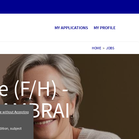
MY APPLICATIONS
MY PROFILE
HOME
>
JOBS
 (F/H) -
 CAMBRAI
e without Accepting
ition, subject