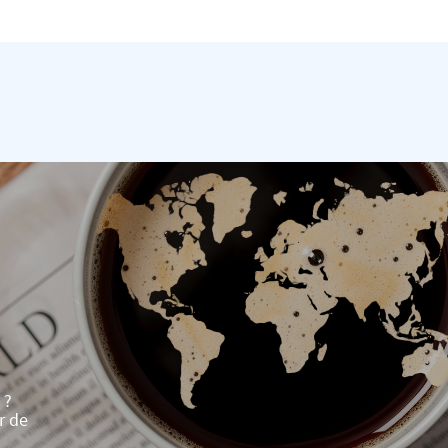
 ?
r de