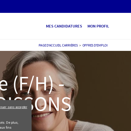
MES CANDIDATURES
MON PROFIL
PAGE D'ACCUEIL CARRIÈRES
>
OFFRES D'EMPLOI
 (F/H) -
SOISSONS
inuer sans accepter
és. De plus,
aux fins