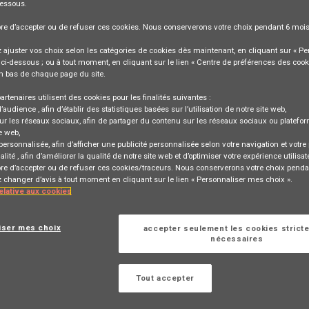
dessous.
bre
d’accepter ou de refuser
ces cookies. Nous conserverons votre choix pendant
6 moi
ajuster vos choix selon les catégories de cookies dès maintenant, en cliquant sur « Pe
ci-dessous ; ou à tout moment, en cliquant sur le lien « Centre de préférences des cook
n bas de chaque page du site.
artenaires utilisent des cookies pour les finalités suivantes :
ance (F/H) - Indépendant - Dpt 02
d’audience
, afin d’établir des statistiques basées sur l’utilisation de notre site web,
ur les réseaux sociaux
, afin de partager du contenu sur les réseaux sociaux ou platefo
e web,
 personnalisée
, afin d’afficher une publicité personnalisée selon votre navigation et votre p
alité
, afin d’améliorer la qualité de notre site web et d’optimiser votre expérience utilisat
bre d’accepter ou de refuser ces cookies/traceurs. Nous conserverons votre choix penda
TION
changer d’avis à tout moment en cliquant sur le lien « Personnaliser mes choix ».
relative aux cookies
iser mes choix
accepter seulement les cookies strict
Se connecter
ou
nécessaires
rrespondant à cette
S'inscrire
Tout accepter