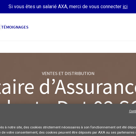
Si vous êtes un salarié AXA, merci de vous connecter
ici
E
TÉMOIGNAGES
VENTES ET DISTRIBUTION
ire d’Assurance
dant - Dpt 02 
Cont
AXA France
Freelance
Full-time
ès à notre site,
des cookies strictement nécessaires
à son fonctionnement ont été dépos
POSTULER
 de votre consentement, des cookies peuvent être déposés par AXA ou ses partenaires 