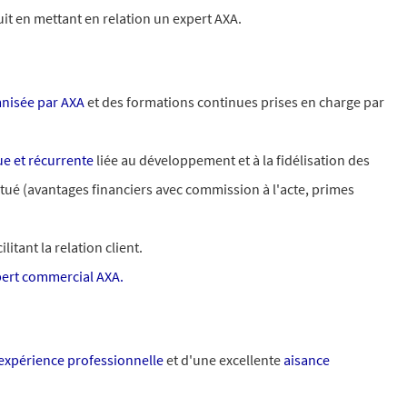
it en mettant en relation un expert AXA.
mnisée par AXA
et des formations continues prises en charge par
e et récurrente
liée au développement et à la fidélisation des
titué (avantages financiers avec commission à l'acte, primes
ilitant la relation client.
ert commercial AXA.
expérience professionnelle
et d'une excellente
aisance