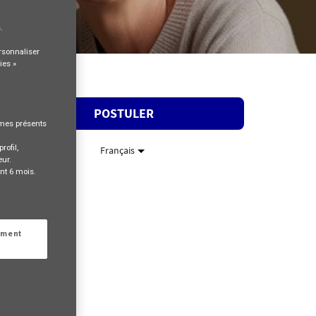
s
.
rsonnaliser
ies »
POSTULER
rmes présents
rofil,
Français
eur.
nt 6 mois.
ement