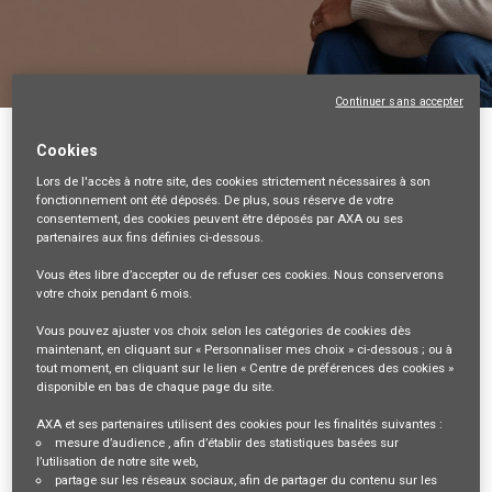
Continuer sans accepter
Retour
Cookies
Mandataire d’Assurance (F/H) - Indépendant - 02
Lors de l'accès à notre site,
des cookies strictement nécessaires
à son
fonctionnement ont été déposés. De plus, sous réserve de votre
LAON
consentement, des cookies peuvent être déposés par AXA ou ses
partenaires aux fins définies ci-dessous.
02-AISNE, FR, 99999
VENTES ET DISTRIBUTION
Vous êtes libre
d’accepter ou de refuser
ces cookies. Nous conserverons
votre choix pendant
6 mois
.
35804
Vous pouvez ajuster vos choix selon les catégories de cookies dès
maintenant, en cliquant sur « Personnaliser mes choix » ci-dessous ; ou à
mail_outline
tout moment, en cliquant sur le lien « Centre de préférences des cookies »
disponible en bas de chaque page du site.
Recevez les futures offres correspondant à cette recherche
AXA et ses partenaires utilisent des cookies pour les finalités suivantes :
Se connecter
ou
S'inscrire
mesure d’audience
, afin d’établir des statistiques basées sur
l’utilisation de notre site web,
partage sur les réseaux sociaux
, afin de partager du contenu sur les