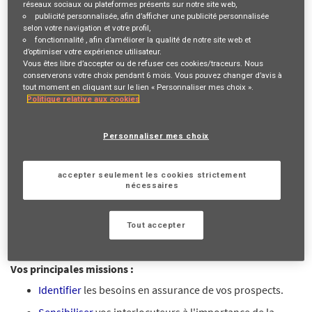
réseaux sociaux ou plateformes présents sur notre site web,
publicité personnalisée
, afin d’afficher une publicité personnalisée
Description du poste
selon votre navigation et votre profil,
fonctionnalité
, afin d’améliorer la qualité de notre site web et
d’optimiser votre expérience utilisateur.
VOTRE RÔLE ET VOS MISSIONS
Vous êtes libre d’accepter ou de refuser ces cookies/traceurs. Nous
conserverons votre choix pendant 6 mois. Vous pouvez changer d’avis à
En recherche d'une activité à
temps plein
ou
temps partagé
?
tout moment en cliquant sur le lien « Personnaliser mes choix ».
Politique relative aux cookies
Reconnu(e) pour votre
aisance relationnelle
et la richesse de
votre
réseau
? Vous cherchez un métier d'
indépendant
pour
Personnaliser mes choix
travailler en totale
autonomie
? C'est possible avec nous !
Devenir Mandataire d'Assurance, c'est contribuer chaque jour
accepter seulement les cookies strictement
à une mission inspirante "
Agir pour le progrès humain en
nécessaires
protégeant ce qui compte
" en mettant en contact des
personnes de votre
réseau
avec des experts AXA en fonction
Tout accepter
de leur besoin.
Vos principales missions :
Identifier
les besoins en assurance de vos prospects.