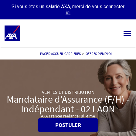
Si vous êtes un salarié AXA, merci de vous connecter
ici
Tog
navi
OFFRES D’EMPLOIS
PAGE D'ACCUEIL CARRIÈRES
>
OFFRES D'EMPLOI
VOTRE CARRIÈRE
NOTRE CULTURE
VENTES ET DISTRIBUTION
TÉMOIGNAGES
Mandataire d’Assurance (F/H) -
Indépendant - 02 LAON
MES CANDIDATURES
MON PROFIL
AXA France
Freelance
Full-time
POSTULER