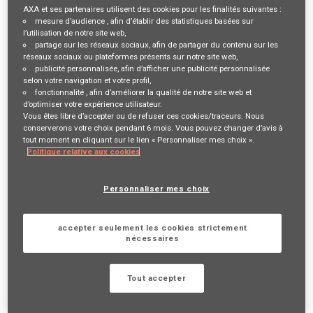
AXA et ses partenaires utilisent des cookies pour les finalités suivantes :
mesure d’audience
, afin d’établir des statistiques basées sur
Description du poste
l’utilisation de notre site web,
partage sur les réseaux sociaux
, afin de partager du contenu sur les
réseaux sociaux ou plateformes présents sur notre site web,
VOTRE RÔLE ET VOS MISSIONS
publicité personnalisée
, afin d’afficher une publicité personnalisée
selon votre navigation et votre profil,
Vous êtes reconnu(e) pour votre fibre
commerciale
et votre
fonctionnalité
, afin d’améliorer la qualité de notre site web et
esprit de conquête
? Vous souhaitez développer votre
propre
d’optimiser votre expérience utilisateur.
Vous êtes libre d’accepter ou de refuser ces cookies/traceurs. Nous
activité
? Venez le faire avec nous !
conserverons votre choix pendant 6 mois. Vous pouvez changer d’avis à
tout moment en cliquant sur le lien « Personnaliser mes choix ».
Devenir Agent général AXA Prévoyance & Patrimoine, c'est
Politique relative aux cookies
contribuer chaque jour à une mission inspirante "
Agir pour le
progrès humain en protégeant ce qui compte
" en se
Personnaliser mes choix
spécialisant dans la
protection
des personnes
et de leur
patrimoine
.
accepter seulement les cookies strictement
Parce que devenir
indépendant
chez AXA ne signifie pas
nécessaires
exercer un métier seul, vous pourrez combiner
liberté d'action
&
accompagnement
et cela, sans apport de capitaux initial !
Tout accepter
Vos principales missions :