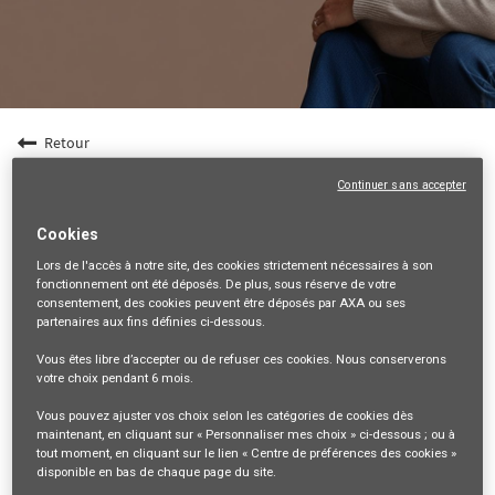
Retour
Entrepreneur en Gestion de Patrimoine (F/H) -
Continuer sans accepter
Dpt 75
Cookies
75-PARIS, FR, 99999
Lors de l'accès à notre site,
des cookies strictement nécessaires
à son
VENTES ET DISTRIBUTION
fonctionnement ont été déposés. De plus, sous réserve de votre
consentement, des cookies peuvent être déposés par AXA ou ses
35787
partenaires aux fins définies ci-dessous.
Vous êtes libre
d’accepter ou de refuser
ces cookies. Nous conserverons
mail_outline
votre choix pendant
6 mois
.
Recevez les futures offres correspondant à cette recherche
Vous pouvez ajuster vos choix selon les catégories de cookies dès
maintenant, en cliquant sur « Personnaliser mes choix » ci-dessous ; ou à
Se connecter
ou
S'inscrire
tout moment, en cliquant sur le lien « Centre de préférences des cookies »
disponible en bas de chaque page du site.