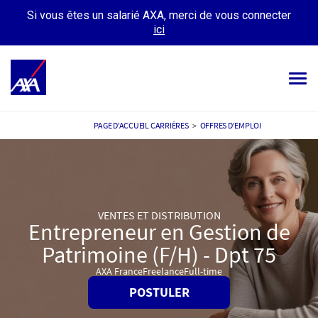
Si vous êtes un salarié AXA, merci de vous connecter
ici
Tog
navi
OFFRES D’EMPLOIS
PAGE D'ACCUEIL CARRIÈRES
>
OFFRES D'EMPLOI
VOTRE CARRIÈRE
NOTRE CULTURE
VENTES ET DISTRIBUTION
TÉMOIGNAGES
Entrepreneur en Gestion de
Patrimoine (F/H) - Dpt 75
MES CANDIDATURES
MON PROFIL
AXA France
Freelance
Full-time
POSTULER