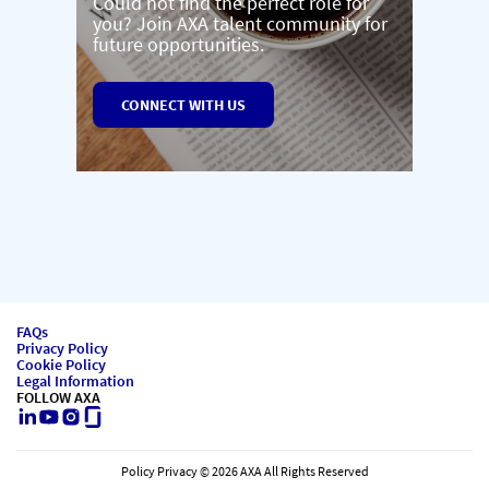
Could not find the perfect role for
you? Join AXA talent community for
future opportunities.
CONNECT WITH US
FAQs
Privacy Policy
Cookie Policy
Legal Information
FOLLOW AXA
LinkedIn
Youtube
Instagram
Glassdoor
Policy Privacy © 2026 AXA All Rights Reserved