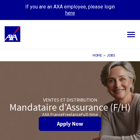
If you are an AXA employee, please login
here
Tog
navi
ALL JOBS
HOME
>
JOBS
YOUR CAREER
OUR CULTURE
MEET OUR PEOPLE
VENTES ET DISTRIBUTION
Mandataire d’Assurance (F/H)
MY APPLICATIONS
MY PROFILE
AXA France
Freelance
Full-time
Apply Now