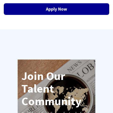
Apply Now
Join Our
Talent
Community