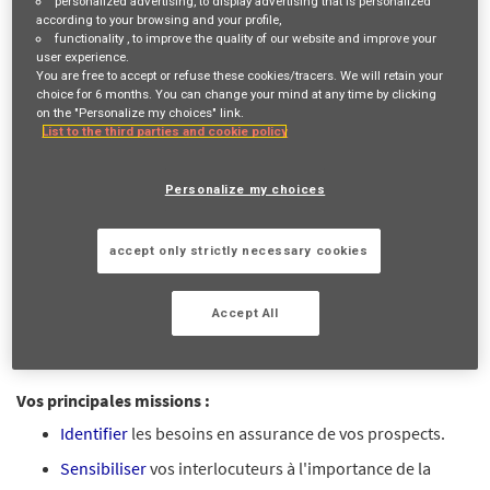
personalized advertising
, to display advertising that is personalized
Job Description
according to your browsing and your profile,
functionality
, to improve the quality of our website and improve your
user experience.
VOTRE RÔLE ET VOS MISSIONS
You are free to accept or refuse these cookies/tracers. We will retain your
choice for 6 months. You can change your mind at any time by clicking
En recherche d'une activité à
temps plein
ou
temps partagé
?
on the "Personalize my choices" link.
List to the third parties and cookie policy
Reconnu(e) pour votre
aisance relationnelle
et la richesse de
votre
réseau
? Vous cherchez un métier d'
indépendant
pour
Personalize my choices
travailler en totale
autonomie
? C'est possible avec nous !
Devenir Mandataire d'Assurance, c'est contribuer chaque jour
accept only strictly necessary cookies
à une mission inspirante "
Agir pour le progrès humain en
protégeant ce qui compte
" en mettant en contact des
personnes de votre
réseau
avec des experts AXA en fonction
Accept All
de leur besoin.
Vos principales missions :
Identifier
les besoins en assurance de vos prospects.
Sensibiliser
vos interlocuteurs à l'importance de la