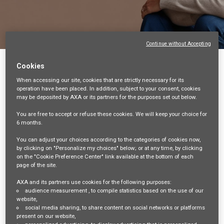
Continue without Accepting
Back
Cookies
When accessing our site,
cookies that are strictly necessary
for its
Mandataire d’Assurance (F/H)
operation have been placed. In addition, subject to your consent, cookies
may be deposited by AXA or its partners for the purposes set out below.
60-OISE, FR, 99999
VENTES ET DISTRIBUTION
You are free
to accept or refuse
these cookies. We will keep your choice for
6 months
.
35754
You can adjust your choices according to the categories of cookies now,
by clicking on "Personalize my choices" below; or at any time, by clicking
mail_outline
on the "Cookie Preference Center" link available at the bottom of each
page of the site.
Get future jobs matching this search
AXA and its partners use cookies for the following purposes:
Login
or
Register
audience measurement
, to compile statistics based on the use of our
website,
social media sharing
, to share content on social networks or platforms
present on our website,