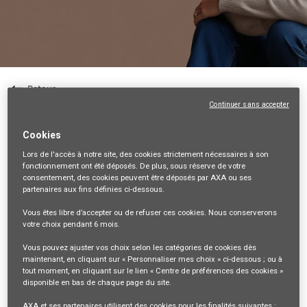
Retour
Continuer sans accepter
Conseiller Commercial (F/H) - Brest
Cookies
29-FINISTERE, FR, 99999
Lors de l'accès à notre site,
des cookies strictement nécessaires
à son
VENTES ET DISTRIBUTION
fonctionnement ont été déposés. De plus, sous réserve de votre
35636
consentement, des cookies peuvent être déposés par AXA ou ses
partenaires aux fins définies ci-dessous.
mail_outline
Vous êtes libre
d’accepter ou de refuser
ces cookies. Nous conserverons
votre choix pendant
6 mois
.
Recevez les futures offres correspondant à cette recherche
Vous pouvez ajuster vos choix selon les catégories de cookies dès
Se connecter
ou
S'inscrire
maintenant, en cliquant sur « Personnaliser mes choix » ci-dessous ; ou à
tout moment, en cliquant sur le lien « Centre de préférences des cookies »
disponible en bas de chaque page du site.
AXA et ses partenaires utilisent des cookies pour les finalités suivantes :