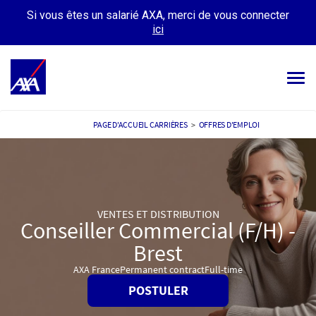
Si vous êtes un salarié AXA, merci de vous connecter
ici
Tog
navi
OFFRES D’EMPLOIS
PAGE D'ACCUEIL CARRIÈRES
>
OFFRES D'EMPLOI
VOTRE CARRIÈRE
NOTRE CULTURE
VENTES ET DISTRIBUTION
TÉMOIGNAGES
Conseiller Commercial (F/H) -
MES CANDIDATURES
Brest
MON PROFIL
AXA France
Permanent contract
Full-time
POSTULER