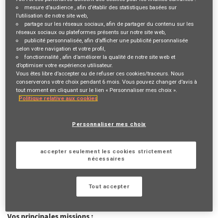
Description du poste
mesure d’audience
, afin d’établir des statistiques basées sur
l’utilisation de notre site web,
partage sur les réseaux sociaux
, afin de partager du contenu sur les
réseaux sociaux ou plateformes présents sur notre site web,
VOTRE RÔLE ET VOS MISSIONS
publicité personnalisée
, afin d’afficher une publicité personnalisée
selon votre navigation et votre profil,
Fibre
commerciale
,
exigence
et goût du
challenge
sont des
fonctionnalité
, afin d’améliorer la qualité de notre site web et
mots qui vous parlent ?
L’empathie
fait partie de vos
d’optimiser votre expérience utilisateur.
Vous êtes libre d’accepter ou de refuser ces cookies/traceurs. Nous
principales qualités ? Vous souhaitez exercer un
métier salarié
conserverons votre choix pendant 6 mois. Vous pouvez changer d’avis à
tout en bénéficiant d’une grande
autonomie
? Venez le faire
tout moment en cliquant sur le lien « Personnaliser mes choix ».
Politique relative aux cookies
avec nous !
Devenir Conseiller Commercial, c’est contribuer chaque jour à
Personnaliser mes choix
une mission inspirante «
Agir pour le progrès humain en
protégeant ce qui compte
» en accompagnant vos
clients
dans
tous les événements importants de leur vie.
accepter seulement les cookies strictement
nécessaires
C’est également
construire votre propre parcours
professionnel
tout en étant aidé par un réseau d'assurance
Tout accepter
historique
Vos principales missions :