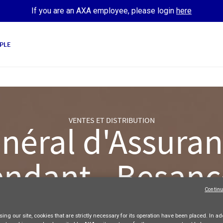
If you are an AXA employee, please login
here
PLE
VENTES ET DISTRIBUTION
néral d'Assuranc
ndant - Besanç
Continu
AXA France
Freelance
Full-time
Apply Now
ing our site,
cookies that are strictly necessary
for its operation have been placed. In add