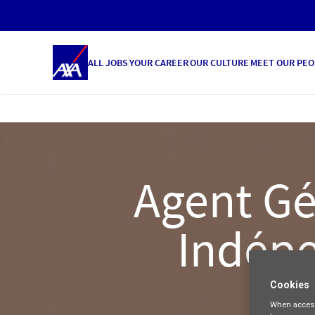
ALL JOBS
YOUR CAREER
OUR CULTURE
MEET OUR PEO
Agent Gé
Indépe
Cookies
When access