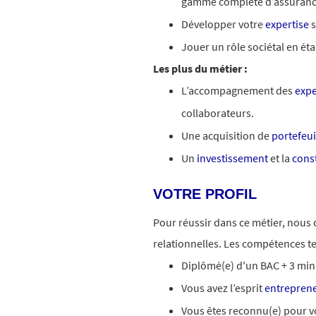
gamme complète d’assuranc
Développer votre
expertise
s
Jouer un rôle sociétal en é
Les plus du métier :
L’accompagnement des
expe
collaborateurs.
Une acquisition de
portefeui
Un
investissement
et la
const
VOTRE PROFIL
Pour réussir dans ce métier, nous
relationnelles. Les compétences te
Diplômé(e) d'un BAC + 3 min
Vous avez l’esprit
entreprene
Vous êtes reconnu(e) pour v