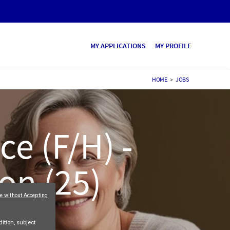
MY APPLICATIONS
MY PROFILE
HOME
>
JOBS
e (F/H) -
on (25)
e without Accepting
ition, subject