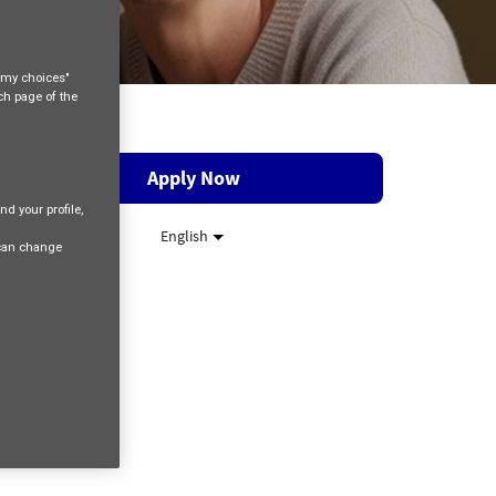
e my choices"
ach page of the
Apply Now
nd your profile,
English
 can change