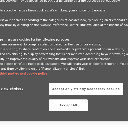
ent, cookies may be deposited by AXA or its partners for the purposes set out below.
e
to accept or refuse
these cookies. We will keep your choice for
6 months
.
st your choices according to the categories of cookies now, by clicking on "Personaliz
 any time, by clicking on the "Cookie Preference Center" link available at the bottom of e
partners use cookies for the following purposes:
surance (F/H) - Indépendant -
e measurement
, to compile statistics based on the use of our website,
edia sharing
, to share content on social networks or platforms present on our website,
zed advertising
, to display advertising that is personalized according to your browsing a
lity
, to improve the quality of our website and improve your user experience.
 to accept or refuse these cookies/tracers. We will retain your choice for 6 months. You
 any time by clicking on the "Personalize my choices" link.
TION
 third parties and cookie policy
ze my choices
accept only strictly necessary cookies
 search
Login
or
Register
Accept All