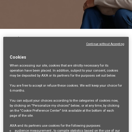
Back
Continue without Accepting
Conseiller Commercial (F/H) - CDI - Héricourt
(70)
Cookies
70-HAUTE-SAONE, FR, 99999
When accessing our site,
cookies that are strictly necessary
for its
operation have been placed. In addition, subject to your consent, cookies
VENTES ET DISTRIBUTION
may be deposited by AXA or its partners for the purposes set out below.
35589
You are free
to accept or refuse
these cookies. We will keep your choice for
6 months
.
mail_outline
You can adjust your choices according to the categories of cookies now,
Get future jobs matching this search
by clicking on "Personalize my choices" below; or at any time, by clicking
on the "Cookie Preference Center" link available at the bottom of each
page of the site.
Login
or
Register
AXA and its partners use cookies for the following purposes:
audience measurement
, to compile statistics based on the use of our