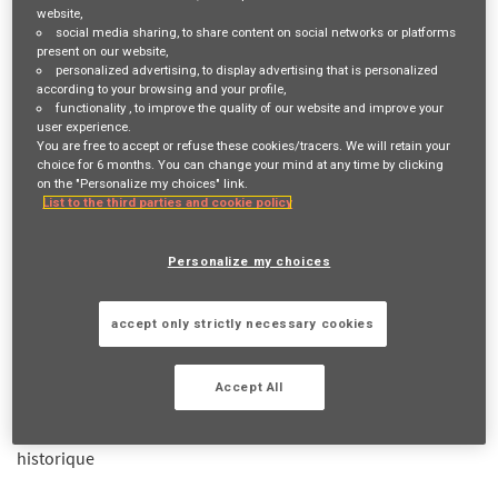
website,
social media sharing
, to share content on social networks or platforms
Job Description
present on our website,
personalized advertising
, to display advertising that is personalized
according to your browsing and your profile,
VOTRE RÔLE ET VOS MISSIONS
functionality
, to improve the quality of our website and improve your
user experience.
Fibre
commerciale
,
exigence
et goût du
challenge
sont des
You are free to accept or refuse these cookies/tracers. We will retain your
choice for 6 months. You can change your mind at any time by clicking
mots qui vous parlent ?
L’empathie
fait partie de vos
on the "Personalize my choices" link.
principales qualités ? Vous souhaitez exercer un
métier salarié
List to the third parties and cookie policy
tout en bénéficiant d’une grande
autonomie
? Venez le faire
avec nous !
Personalize my choices
Devenir Conseiller Commercial, c’est contribuer chaque jour à
une mission inspirante «
Agir pour le progrès humain en
accept only strictly necessary cookies
protégeant ce qui compte
» en accompagnant vos
clients
dans
tous les événements importants de leur vie.
Accept All
C’est également
construire votre propre parcours
professionnel
tout en étant aidé par un réseau d'assurance
historique