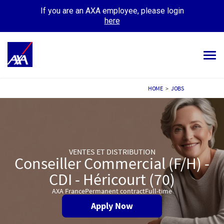
If you are an AXA employee, please login
here
Tog
navi
ALL JOBS
HOME
>
JOBS
YOUR CAREER
OUR CULTURE
VENTES ET DISTRIBUTION
MEET OUR PEOPLE
Conseiller Commercial (F/H) -
CDI - Héricourt (70)
MY APPLICATIONS
MY PROFILE
AXA France
Permanent contract
Full-time
Apply Now