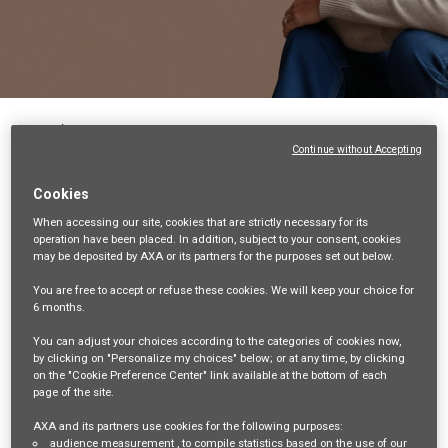
Back
Continue without Accepting
Conseiller Commercial (F/H) - CDI - Montbéliard
(25)
Cookies
25-DOUBS, FR, 99999
When accessing our site,
cookies that are strictly necessary
for its
operation have been placed. In addition, subject to your consent, cookies
VENTES ET DISTRIBUTION
may be deposited by AXA or its partners for the purposes set out below.
35580
You are free
to accept or refuse
these cookies. We will keep your choice for
6 months
.
mail_outline
You can adjust your choices according to the categories of cookies now,
Get future jobs matching this search
by clicking on "Personalize my choices" below; or at any time, by clicking
on the "Cookie Preference Center" link available at the bottom of each
page of the site.
Login
or
Register
AXA and its partners use cookies for the following purposes:
audience measurement
, to compile statistics based on the use of our