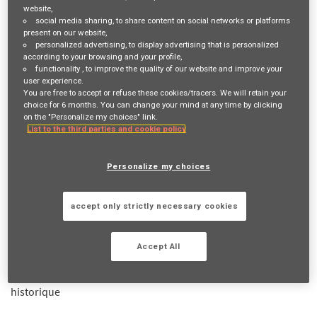
website,
social media sharing
, to share content on social networks or platforms
Job Description
present on our website,
personalized advertising
, to display advertising that is personalized
according to your browsing and your profile,
VOTRE RÔLE ET VOS MISSIONS
functionality
, to improve the quality of our website and improve your
user experience.
Fibre
commerciale
,
exigence
et goût du
challenge
sont des
You are free to accept or refuse these cookies/tracers. We will retain your
choice for 6 months. You can change your mind at any time by clicking
mots qui vous parlent ?
L’empathie
fait partie de vos
on the "Personalize my choices" link.
principales qualités ? Vous souhaitez exercer un
métier salarié
List to the third parties and cookie policy
tout en bénéficiant d’une grande
autonomie
? Venez le faire
avec nous !
Personalize my choices
Devenir Conseiller Commercial, c’est contribuer chaque jour à
une mission inspirante «
Agir pour le progrès humain en
accept only strictly necessary cookies
protégeant ce qui compte
» en accompagnant vos
clients
dans
tous les événements importants de leur vie.
Accept All
C’est également
construire votre propre parcours
professionnel
tout en étant aidé par un réseau d'assurance
historique