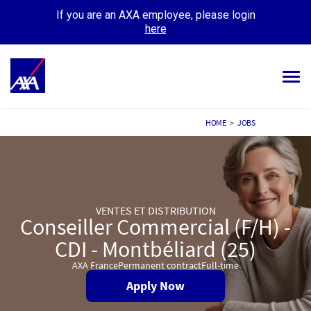
If you are an AXA employee, please login
here
Tog
navi
ALL JOBS
HOME
>
JOBS
YOUR CAREER
OUR CULTURE
VENTES ET DISTRIBUTION
MEET OUR PEOPLE
Conseiller Commercial (F/H) -
CDI - Montbéliard (25)
MY APPLICATIONS
MY PROFILE
AXA France
Permanent contract
Full-time
Apply Now