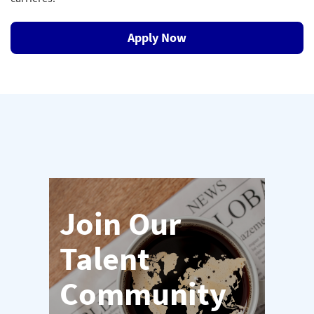
Apply Now
Join Our
Talent
Community