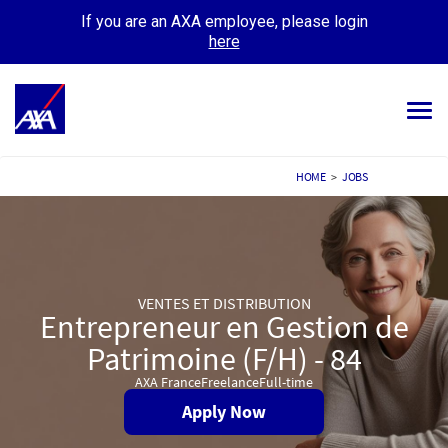
If you are an AXA employee, please login
here
Tog
navi
ALL JOBS
HOME
>
JOBS
YOUR CAREER
OUR CULTURE
VENTES ET DISTRIBUTION
MEET OUR PEOPLE
Entrepreneur en Gestion de
Patrimoine (F/H) - 84
MY APPLICATIONS
MY PROFILE
AXA France
Freelance
Full-time
Apply Now