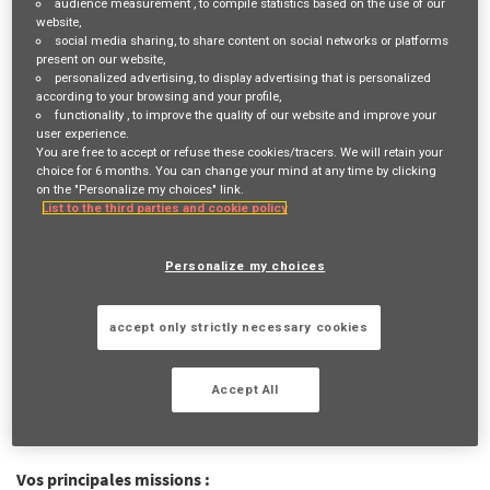
audience measurement
, to compile statistics based on the use of our
website,
Job Description
social media sharing
, to share content on social networks or platforms
present on our website,
personalized advertising
, to display advertising that is personalized
VOTRE RÔLE ET VOS MISSIONS
according to your browsing and your profile,
functionality
, to improve the quality of our website and improve your
user experience.
Vous êtes reconnu(e) pour votre fibre
commerciale
et votre
You are free to accept or refuse these cookies/tracers. We will retain your
esprit de conquête
? Vous souhaitez développer votre
propre
choice for 6 months. You can change your mind at any time by clicking
on the "Personalize my choices" link.
activité
? Venez le faire avec nous !
List to the third parties and cookie policy
Devenir Agent général AXA Prévoyance & Patrimoine, c'est
contribuer chaque jour à une mission inspirante "
Agir pour le
Personalize my choices
progrès humain en protégeant ce qui compte
" en se
spécialisant dans la
protection
des personnes
et de leur
accept only strictly necessary cookies
patrimoine
.
Parce que devenir
indépendant
chez AXA ne signifie pas
Accept All
exercer un métier seul, vous pourrez combiner
liberté d'action
&
accompagnement
et cela, sans apport de capitaux initial !
Vos principales missions :