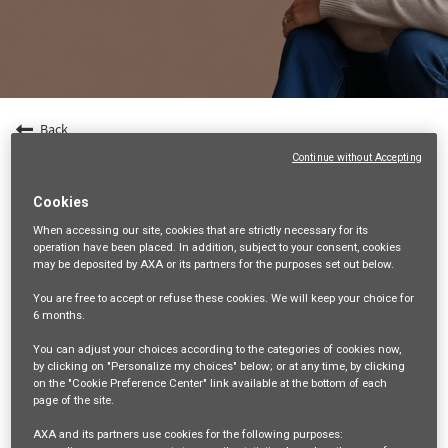
Back
Continue without Accepting
Entrepreneur en Gestion de Patrimoine (F/H) -
84
Cookies
84-VAUCLUSE, FR, 99999
When accessing our site,
cookies that are strictly necessary
for its
operation have been placed. In addition, subject to your consent, cookies
VENTES ET DISTRIBUTION
may be deposited by AXA or its partners for the purposes set out below.
35543
You are free
to accept or refuse
these cookies. We will keep your choice for
6 months
.
mail_outline
You can adjust your choices according to the categories of cookies now,
Get future jobs matching this search
by clicking on "Personalize my choices" below; or at any time, by clicking
on the "Cookie Preference Center" link available at the bottom of each
Login
or
Register
page of the site.
AXA and its partners use cookies for the following purposes: