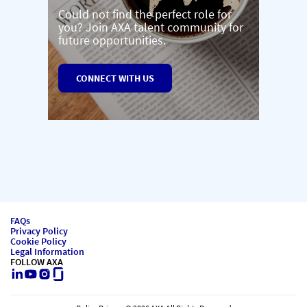
Could not find the perfect role for
you? Join AXA talent community for
future opportunities.
CONNECT WITH US
FAQs
Privacy Policy
Cookie Policy
Legal Information
FOLLOW AXA
LinkedIn
Youtube
Instagram
Glassdoor