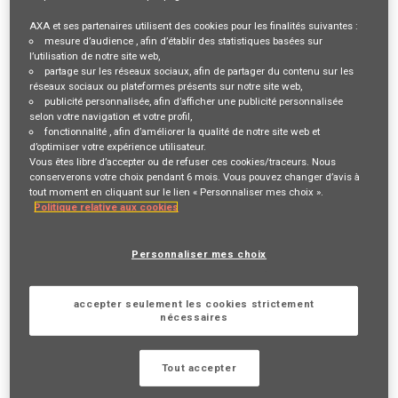
AXA et ses partenaires utilisent des cookies pour les finalités suivantes :
Description du poste
mesure d’audience
, afin d’établir des statistiques basées sur
l’utilisation de notre site web,
partage sur les réseaux sociaux
, afin de partager du contenu sur les
VOTRE RÔLE ET VOS MISSIONS
réseaux sociaux ou plateformes présents sur notre site web,
publicité personnalisée
, afin d’afficher une publicité personnalisée
Vous êtes en recherche d’un projet
entrepreneurial
? Vous
selon votre navigation et votre profil,
fonctionnalité
, afin d’améliorer la qualité de notre site web et
êtes plutôt
BtoB
que BtoC ?
d’optimiser votre expérience utilisateur.
La fibre
commerciale
et le sens du
service client
font partie de
Vous êtes libre d’accepter ou de refuser ces cookies/traceurs. Nous
conserverons votre choix pendant 6 mois. Vous pouvez changer d’avis à
vos qualités ? Nous avons une belle opportunité pour vous !
tout moment en cliquant sur le lien « Personnaliser mes choix ».
Devenir Agent général en Assurance Collective, c’est
Politique relative aux cookies
contribuer chaque jour à une mission inspirante «
Agir pour le
progrès humain en protégeant ce qui compte
» en se
Personnaliser mes choix
spécialisant dans les
contrats collectifs d’entreprise
visant à
protéger les salariés
et leurs familles.
accepter seulement les cookies strictement
C’est également bâtir une entreprise dans laquelle vous serez
nécessaires
libre de
définir votre organisation et vos ambitions
, tout en
bénéficiant de l’accompagnement d’AXA pour lancer et réussir
Tout accepter
votre activité.