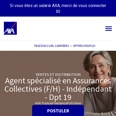
Si vous êtes un salarié AXA, merci de vous connecter
ici
Tog
navi
OFFRES D’EMPLOIS
PAGE D'ACCUEIL CARRIÈRES
>
OFFRES D'EMPLOI
VOTRE CARRIÈRE
NOTRE CULTURE
VENTES ET DISTRIBUTION
Agent spécialisé en Assurances
TÉMOIGNAGES
Collectives (F/H) - Indépendant
MES CANDIDATURES
MON PROFIL
- Dpt 19
AXA France
Freelance
Full-time
POSTULER