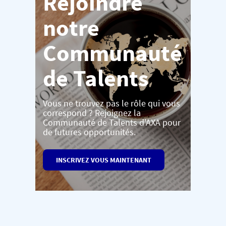
Rejoindre
notre
Communauté
de Talents
Vous ne trouvez pas le rôle qui vous
correspond ? Rejoignez la
Communauté de Talents d'AXA pour
de futures opportunités.
INSCRIVEZ VOUS MAINTENANT