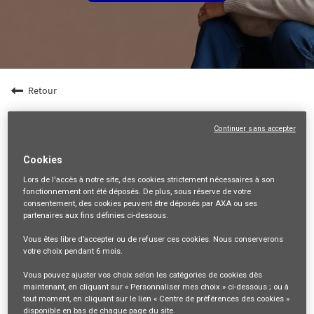
Retour
Agent spécialisé en Assurances Collectives (F/H)
- Indépendant - Dpt 19
Continuer sans accepter
19-CORREZE, FR, 99999
Cookies
VENTES ET DISTRIBUTION
Lors de l'accès à notre site,
des cookies strictement nécessaires
à son
fonctionnement ont été déposés. De plus, sous réserve de votre
35461
consentement, des cookies peuvent être déposés par AXA ou ses
partenaires aux fins définies ci-dessous.
mail_outline
Vous êtes libre
d’accepter ou de refuser
ces cookies. Nous conserverons
Recevez les futures offres correspondant à cette recherche
votre choix pendant
6 mois
.
Vous pouvez ajuster vos choix selon les catégories de cookies dès
Se connecter
ou
S'inscrire
maintenant, en cliquant sur « Personnaliser mes choix » ci-dessous ; ou à
tout moment, en cliquant sur le lien « Centre de préférences des cookies »
disponible en bas de chaque page du site.