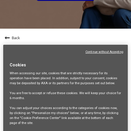
Back
Agent spécialisé en Assurances Collectives (F/H)
Continue without Accepting
- Indépendant - Dpt 19
19-CORREZE, FR, 99999
Cookies
VENTES ET DISTRIBUTION
When accessing our site,
cookies that are strictly necessary
for its
operation have been placed. In addition, subject to your consent, cookies
35461
may be deposited by AXA or its partners for the purposes set out below.
You are free
to accept or refuse
these cookies. We will keep your choice for
mail_outline
6 months
.
Get future jobs matching this search
You can adjust your choices according to the categories of cookies now,
by clicking on "Personalize my choices" below; or at any time, by clicking
Login
or
Register
on the "Cookie Preference Center" link available at the bottom of each
page of the site.