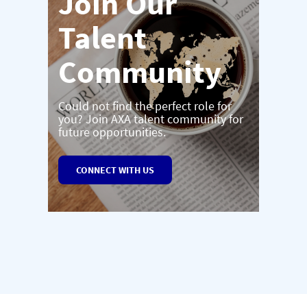
Join Our
Talent
Community
Could not find the perfect role for
you? Join AXA talent community for
future opportunities.
CONNECT WITH US