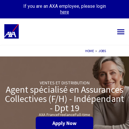
If you are an AXA employee, please login
here
Tog
navi
ALL JOBS
HOME
>
JOBS
YOUR CAREER
OUR CULTURE
VENTES ET DISTRIBUTION
Agent spécialisé en Assurances
MEET OUR PEOPLE
Collectives (F/H) - Indépendant
MY APPLICATIONS
MY PROFILE
- Dpt 19
AXA France
Freelance
Full-time
Apply Now