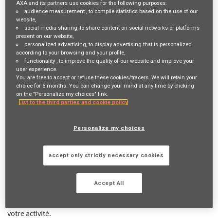
AXA and its partners use cookies for the following purposes:
audience measurement
, to compile statistics based on the use of our
Job Description
website,
social media sharing
, to share content on social networks or platforms
present on our website,
VOTRE RÔLE ET VOS MISSIONS
personalized advertising
, to display advertising that is personalized
according to your browsing and your profile,
Vous êtes en recherche d’un projet
entrepreneurial
? Vous
functionality
, to improve the quality of our website and improve your
user experience.
êtes plutôt
BtoB
que BtoC ?
You are free to accept or refuse these cookies/tracers. We will retain your
La fibre
commerciale
et le sens du
service client
font partie de
choice for 6 months. You can change your mind at any time by clicking
on the "Personalize my choices" link.
vos qualités ? Nous avons une belle opportunité pour vous !
List to the third parties and cookie policy
Devenir Agent général en Assurance Collective, c’est
contribuer chaque jour à une mission inspirante «
Agir pour le
Personalize my choices
progrès humain en protégeant ce qui compte
» en se
spécialisant dans les
contrats collectifs d’entreprise
visant à
accept only strictly necessary cookies
protéger les salariés
et leurs familles.
C’est également bâtir une entreprise dans laquelle vous serez
Accept All
libre de
définir votre organisation et vos ambitions
, tout en
bénéficiant de l’accompagnement d’AXA pour lancer et réussir
votre activité.