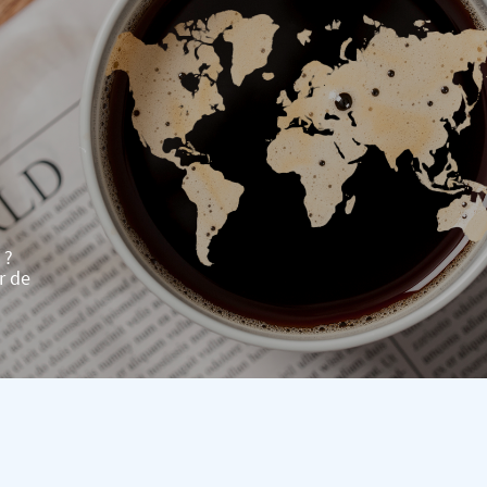
 ?
r de