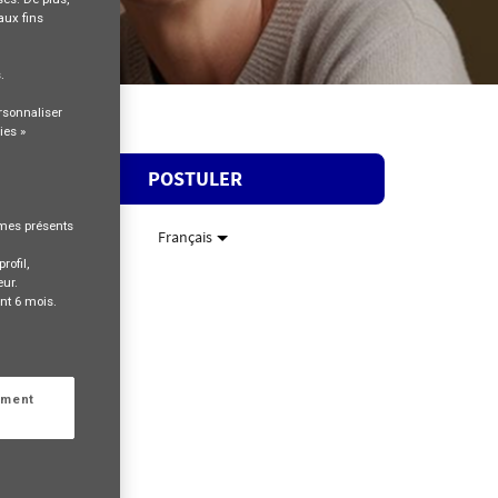
aux fins
s
.
rsonnaliser
ies »
POSTULER
rmes présents
Français
rofil,
eur.
nt 6 mois.
ement