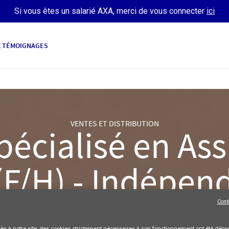
Si vous êtes un salarié AXA, merci de vous connecter
ici
E
TÉMOIGNAGES
VENTES ET DISTRIBUTION
pécialisé en As
(F/H) - Indépen
AXA France
Freelance
Full-time
Cont
POSTULER
ès à notre site,
des cookies strictement nécessaires
à son fonctionnement ont été dépos