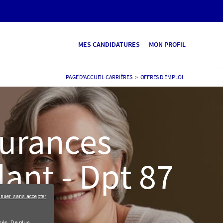
MES CANDIDATURES
MON PROFIL
PAGE D'ACCUEIL CARRIÈRES
>
OFFRES D'EMPLOI
surances
dant - Dpt 87
inuer sans accepter
és. De plus,