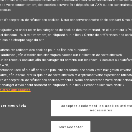
 de votre consentement, des cookies peuvent être déposés par AXA ou ses partenaires 
dessous.
bre
d’accepter ou de refuser
ces cookies. Nous conserverons votre choix pendant
6 moi
ajuster vos choix selon les catégories de cookies dès maintenant, en cliquant sur « Pe
ci-dessous ; ou à tout moment, en cliquant sur le lien « Centre de préférences des cook
n bas de chaque page du site.
 Assurances Collectives (F/H) -
 87
artenaires utilisent des cookies pour les finalités suivantes :
d’audience
, afin d’établir des statistiques basées sur l’utilisation de notre site web,
ur les réseaux sociaux
, afin de partager du contenu sur les réseaux sociaux ou platefo
e web,
 personnalisée
, afin d’afficher une publicité personnalisée selon votre navigation et votre p
TION
alité
, afin d’améliorer la qualité de notre site web et d’optimiser votre expérience utilisat
bre d’accepter ou de refuser ces cookies/traceurs. Nous conserverons votre choix penda
changer d’avis à tout moment en cliquant sur le lien « Personnaliser mes choix ».
relative aux cookies
Se connecter
ou
rrespondant à cette
iser mes choix
accepter seulement les cookies strict
nécessaires
S'inscrire
Tout accepter