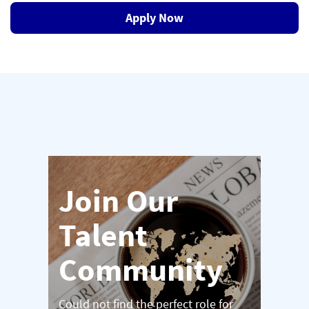
Apply Now
Join Our
Talent
Community
Could not find the perfect role for