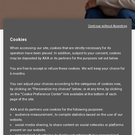
Continue without Accepting
Back
Cookies
When accessing our site,
cookies that are strictly necessary
for its
Mandataire d’Assurance (F/H) - Indépendant -
operation have been placed. In addition, subject to your consent, cookies
Dpt 04
may be deposited by AXA or its partners for the purposes set out below.
04-ALPES-DE-HAUTE-PROVENCE, FR, 99999
You are free
to accept or refuse
these cookies. We will keep your choice for
6 months
.
VENTES ET DISTRIBUTION
35446
You can adjust your choices according to the categories of cookies now,
by clicking on "Personalize my choices" below; or at any time, by clicking
on the "Cookie Preference Center" link available at the bottom of each
mail_outline
page of the site.
Get future jobs matching this search
AXA and its partners use cookies for the following purposes:
audience measurement
, to compile statistics based on the use of our
Login
or
Register
website,
social media sharing
, to share content on social networks or platforms
present on our website,
personalized advertising
, to display advertising that is personalized