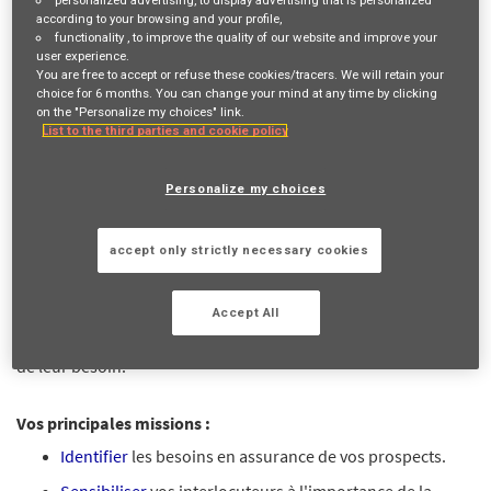
according to your browsing and your profile,
Job Description
functionality
, to improve the quality of our website and improve your
user experience.
You are free to accept or refuse these cookies/tracers. We will retain your
choice for 6 months. You can change your mind at any time by clicking
VOTRE RÔLE ET VOS MISSIONS
on the "Personalize my choices" link.
List to the third parties and cookie policy
En recherche d'une activité à
temps plein
ou
temps partagé
?
Reconnu(e) pour votre
aisance relationnelle
et la richesse de
Personalize my choices
votre
réseau
? Vous cherchez un métier d'
indépendant
pour
travailler en totale
autonomie
? C'est possible avec nous !
Devenir Mandataire d'Assurance, c'est contribuer chaque jour
accept only strictly necessary cookies
à une mission inspirante "
Agir pour le progrès humain en
protégeant ce qui compte
" en mettant en contact des
Accept All
personnes de votre
réseau
avec des experts AXA en fonction
de leur besoin.
Vos principales missions :
Identifier
les besoins en assurance de vos prospects.