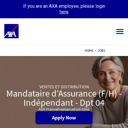
If you are an AXA employee, please login
here
Tog
navi
ALL JOBS
HOME
>
JOBS
YOUR CAREER
OUR CULTURE
VENTES ET DISTRIBUTION
MEET OUR PEOPLE
Mandataire d’Assurance (F/H) -
Indépendant - Dpt 04
MY APPLICATIONS
MY PROFILE
AXA France
Freelance
Full-time
Apply Now