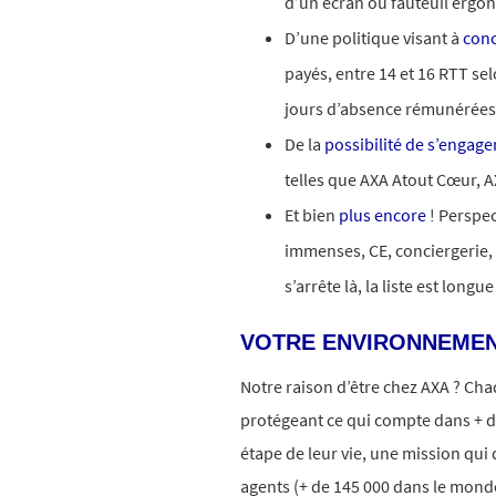
d’un écran ou fauteuil ergon
D’une politique visant à
conc
payés, entre 14 et 16 RTT se
jours d’absence rémunérées
De la
possibilité de s’engage
telles que AXA Atout Cœur, 
Et bien
plus encore
! Perspe
immenses, CE, conciergerie,
s’arrête là, la liste est longue
VOTRE ENVIRONNEMEN
Notre raison d’être chez AXA ? Ch
protégeant ce qui compte dans + d
étape de leur vie, une mission qui 
agents (+ de 145 000 dans le monde