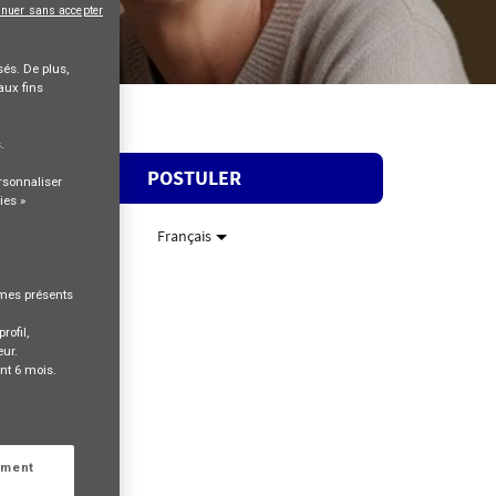
inuer sans accepter
és. De plus,
aux fins
s
.
POSTULER
rsonnaliser
ies »
Français
rmes présents
rofil,
eur.
nt 6 mois.
ement