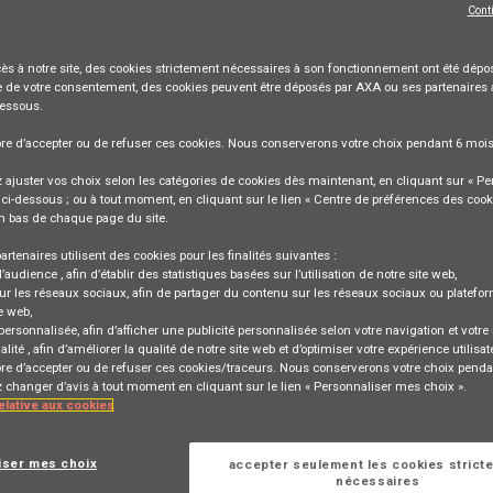
Cont
ès à notre site,
des cookies strictement nécessaires
à son fonctionnement ont été dépos
 de votre consentement, des cookies peuvent être déposés par AXA ou ses partenaires 
dessous.
bre
d’accepter ou de refuser
ces cookies. Nous conserverons votre choix pendant
6 moi
ats IT Expérimenté - Centre de
ajuster vos choix selon les catégories de cookies dès maintenant, en cliquant sur « Pe
ci-dessous ; ou à tout moment, en cliquant sur le lien « Centre de préférences des cook
n bas de chaque page du site.
artenaires utilisent des cookies pour les finalités suivantes :
d’audience
, afin d’établir des statistiques basées sur l’utilisation de notre site web,
ur les réseaux sociaux
, afin de partager du contenu sur les réseaux sociaux ou platefo
e web,
 personnalisée
, afin d’afficher une publicité personnalisée selon votre navigation et votre p
alité
, afin d’améliorer la qualité de notre site web et d’optimiser votre expérience utilisat
bre d’accepter ou de refuser ces cookies/traceurs. Nous conserverons votre choix penda
Se connecter
ou
rrespondant à cette
changer d’avis à tout moment en cliquant sur le lien « Personnaliser mes choix ».
relative aux cookies
S'inscrire
iser mes choix
accepter seulement les cookies strict
nécessaires