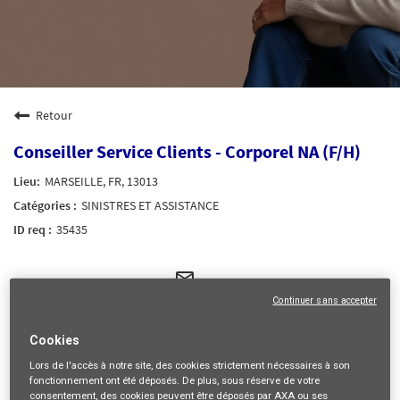
Retour
Conseiller Service Clients - Corporel NA (F/H)
MARSEILLE, FR, 13013
SINISTRES ET ASSISTANCE
35435
mail_outline
Recevez les futures offres correspondant à cette recherche
Continuer sans accepter
Se connecter
ou
S'inscrire
Cookies
Lors de l'accès à notre site,
des cookies strictement nécessaires
à son
fonctionnement ont été déposés. De plus, sous réserve de votre
consentement, des cookies peuvent être déposés par AXA ou ses