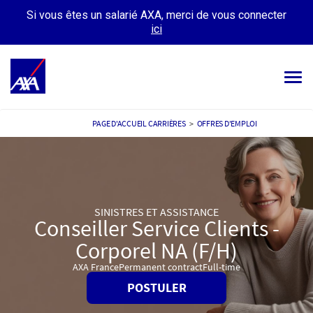
Si vous êtes un salarié AXA, merci de vous connecter
ici
Tog
navi
OFFRES D’EMPLOIS
PAGE D'ACCUEIL CARRIÈRES
>
OFFRES D'EMPLOI
VOTRE CARRIÈRE
NOTRE CULTURE
SINISTRES ET ASSISTANCE
TÉMOIGNAGES
Conseiller Service Clients -
MES CANDIDATURES
Corporel NA (F/H)
MON PROFIL
AXA France
Permanent contract
Full-time
POSTULER