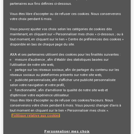
partenaires aux fins définies ci-dessous.
Description du poste
Vous êtes libre
d’accepter ou de refuser
ces cookies. Nous conserverons
votre choix pendant
6 mois
.
VOTRE RÔLE ET VOS MISSIONS
Vous pouvez ajuster vos choix selon les catégories de cookies dès
Venez nous rejoindre dans une équipe au cœur du service au client !
maintenant, en cliquant sur « Personnaliser mes choix » ci-dessous ; ou à
tout moment, en cliquant sur le lien « Centre de préférences des cookies »
disponible en bas de chaque page du site.
Une équipe engagée et fière d’accompagner nos clients victimes
AXA et ses partenaires utilisent des cookies pour les finalités suivantes :
d’accidents corporels et qui met en œuvre la raison d’être d’AXA au
mesure d’audience
, afin d’établir des statistiques basées sur
l’utilisation de notre site web,
quotidien
partage sur les réseaux sociaux
, afin de partager du contenu sur les
réseaux sociaux ou plateformes présents sur notre site web,
publicité personnalisée
, afin d’afficher une publicité personnalisée
selon votre navigation et votre profil,
Parce qu’il est obligatoire d’assurer ses biens, nos clients nous font
fonctionnalité
, afin d’améliorer la qualité de notre site web et
aussi confiance pour s’assurer eux-mêmes et leurs proches pour les
d’optimiser votre expérience utilisateur.
Vous êtes libre d’accepter ou de refuser ces cookies/traceurs. Nous
accidents de la vie courante
conserverons votre choix pendant 6 mois. Vous pouvez changer d’avis à
tout moment en cliquant sur le lien « Personnaliser mes choix ».
Politique relative aux cookies
C’est dans ce cadre, au sein d’une équipe sur Marseille gérant les
sinistres des clients titulaires d’un contrat GAV (Garantie des Accidents
Personnaliser mes choix