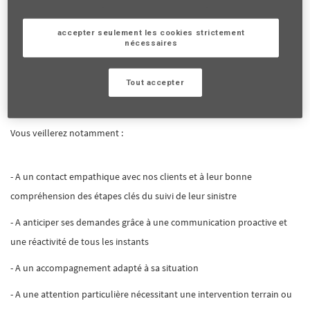
de la Vie) mais aussi le contrat Scolaire, les garanties Individuelles et la
garantie Intérim que vous contribuerez à accompagner nos clients
accepter seulement les cookies strictement
nécessaires
victime d’un accident et communiquerez avec elle dans une relation
personnalisée, de l'ouverture au règlement de son dossier, via une
Tout accepter
information claire et continue
Vous veillerez notamment :
- A un contact empathique avec nos clients et à leur bonne
compréhension des étapes clés du suivi de leur sinistre
- A anticiper ses demandes grâce à une communication proactive et
une réactivité de tous les instants
- A un accompagnement adapté à sa situation
- A une attention particulière nécessitant une intervention terrain ou