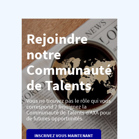
Rejoindre
notre
Communauté
de Talents
Vous ne trouvez pas le rôle qui vous
correspond ? Rejoignez la
Communauté de Talents d'AXA pour
de futures opportunités.
INSCRIVEZ VOUS MAINTENANT