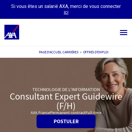
Si vous êtes un salarié AXA, merci de vous connecter
ici
Tog
navi
OFFRES D’EMPLOIS
PAGE D'ACCUEIL CARRIÈRES
>
OFFRES D'EMPLOI
VOTRE CARRIÈRE
NOTRE CULTURE
TECHNOLOGIE DE L'INFORMATION
TÉMOIGNAGES
Consultant Expert Guidewire
MES CANDIDATURES
(F/H)
MON PROFIL
AXA France
Permanent contract
Full-time
POSTULER