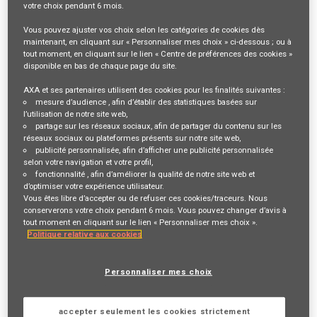
votre choix pendant
6 mois
.
Description du poste
Vous pouvez ajuster vos choix selon les catégories de cookies dès
maintenant, en cliquant sur « Personnaliser mes choix » ci-dessous ; ou à
VOTRE RÔLE ET VOS MISSIONS
tout moment, en cliquant sur le lien « Centre de préférences des cookies »
disponible en bas de chaque page du site.
Au sein la direction IARD, plus particulièrement sur la tribu sinistre,
AXA et ses partenaires utilisent des cookies pour les finalités suivantes :
l'expert viendra renforcer l'équipe Design Authority (Expertise
mesure d’audience
, afin d’établir des statistiques basées sur
l’utilisation de notre site web,
Technique Guidewire Claimcenter AXA).
partage sur les réseaux sociaux
, afin de partager du contenu sur les
Le collaborateur pendra en charge les activités de conception de
réseaux sociaux ou plateformes présents sur notre site web,
publicité personnalisée
, afin d’afficher une publicité personnalisée
solution, et sera le garant de la bonne mise en place des bonnes
selon votre navigation et votre profil,
fonctionnalité
, afin d’améliorer la qualité de notre site web et
pratiques dans la tribu et le bon déroulement de la roadmap
d’optimiser votre expérience utilisateur.
technico-fonctionnelle.
Vous êtes libre d’accepter ou de refuser ces cookies/traceurs. Nous
conserverons votre choix pendant 6 mois. Vous pouvez changer d’avis à
tout moment en cliquant sur le lien « Personnaliser mes choix ».
Politique relative aux cookies
En tant que membre de la Design Authority Sinistres IARD, votre rôle
principal sera d'assurer la qualité fonctionnelle et technique des
Personnaliser mes choix
livrables, avec une expertise approfondie sur la plateforme Guidewire
(ClaimCenter ou PolicyCenter).
accepter seulement les cookies strictement