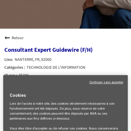
Retour
Consultant Expert Guidewire (F/H)
NANTERRE, FR, 92000
TECHNOLOGIE DE L'INFORMATION
35296
Continuer sans accepter
mail_outline
Cookies
Recevez les futures offres correspondant à cette recherche
Lors de l'accès à notre site,
des cookies strictement nécessaires
à son
fonctionnement ont été déposés. De plus, sous réserve de votre
Se connecter
ou
S'inscrire
consentement, des cookies peuvent être déposés par AXA ou ses
partenaires aux fins définies ci-dessous.
Vous êtes libre
d’accepter ou de refuser
ces cookies. Nous conserverons