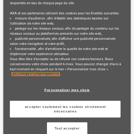
disponible en bas de chaque page du site.
Description du poste
AXA et ses partenaires utilisent des cookies pour les finalités suivantes :
mesure d’audience
, afin d’établir des statistiques basées sur
l’utilisation de notre site web,
VOTRE RÔLE ET VOS MISSIONS
partage sur les réseaux sociaux
, afin de partager du contenu sur les
réseaux sociaux ou plateformes présents sur notre site web,
Fibre
commerciale
,
exigence
et goût du
challenge
sont
publicité personnalisée
, afin d’afficher une publicité personnalisée
selon votre navigation et votre profil,
des mots qui vous parlent ?
L’empathie
fait partie de vos
fonctionnalité
, afin d’améliorer la qualité de notre site web et
d’optimiser votre expérience utilisateur.
principales qualités ? Vous souhaitez exercer un
métier
Vous êtes libre d’accepter ou de refuser ces cookies/traceurs. Nous
conserverons votre choix pendant 6 mois. Vous pouvez changer d’avis à
salarié
tout en bénéficiant d’une grande
autonomie
?
tout moment en cliquant sur le lien « Personnaliser mes choix ».
Politique relative aux cookies
Venez le faire avec nous !
Devenir Responsable de Clientèle, c’est contribuer
Personnaliser mes choix
chaque jour à une mission inspirante «
Agir pour le
accepter seulement les cookies strictement
progrès humain en protégeant ce qui compte
» en
nécessaires
accompagnant vos
clients
dans tous les événements
importants de leur vie.
Tout accepter