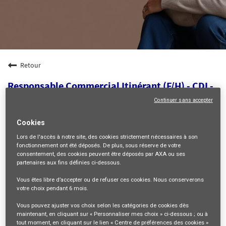
Retour
Responsable Commercial Itinérant (F/H) - CDI -
Dpt 92
Continuer sans accepter
92-HAUTS-DE-SEINE, FR, 99999
Cookies
VENTES ET DISTRIBUTION
Lors de l'accès à notre site,
des cookies strictement nécessaires
à son
35293
fonctionnement ont été déposés. De plus, sous réserve de votre
consentement, des cookies peuvent être déposés par AXA ou ses
partenaires aux fins définies ci-dessous.
mail_outline
Vous êtes libre
d’accepter ou de refuser
ces cookies. Nous conserverons
Recevez les futures offres correspondant à cette recherche
votre choix pendant
6 mois
.
Se connecter
ou
S'inscrire
Vous pouvez ajuster vos choix selon les catégories de cookies dès
maintenant, en cliquant sur « Personnaliser mes choix » ci-dessous ; ou à
tout moment, en cliquant sur le lien « Centre de préférences des cookies »