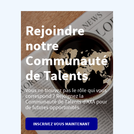
Rejoindre
notre
Communauté
de Talents
Vous ne trouvez pas le rôle qui vous
correspond ? Rejoignez la
Communauté de Talents d'AXA pour
de futures opportunités.
INSCRIVEZ VOUS MAINTENANT