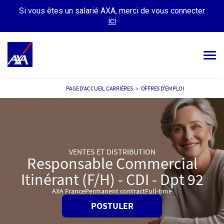
Si vous êtes un salarié AXA, merci de vous connecter
ici
Tog
navi
OFFRES D’EMPLOIS
PAGE D'ACCUEIL CARRIÈRES
>
OFFRES D'EMPLOI
VOTRE CARRIÈRE
NOTRE CULTURE
VENTES ET DISTRIBUTION
TÉMOIGNAGES
Responsable Commercial
Itinérant (F/H) - CDI - Dpt 92
MES CANDIDATURES
MON PROFIL
AXA France
Permanent contract
Full-time
POSTULER