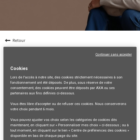
Retour
MANAGER COMMERCIAL (F/H) - CDI - Dpt21/71
Continuer sans accepter
21-COTE-D'OR, FR, 99999
Cookies
VENTES ET DISTRIBUTION
Lors de l'accès à notre site,
des cookies strictement nécessaires
à son
35286
fonctionnement ont été déposés. De plus, sous réserve de votre
consentement, des cookies peuvent être déposés par AXA ou ses
partenaires aux fins définies ci-dessous.
mail_outline
Vous êtes libre
d’accepter ou de refuser
ces cookies. Nous conserverons
Recevez les futures offres correspondant à cette recherche
votre choix pendant
6 mois
.
Se connecter
ou
S'inscrire
Vous pouvez ajuster vos choix selon les catégories de cookies dès
maintenant, en cliquant sur « Personnaliser mes choix » ci-dessous ; ou à
tout moment, en cliquant sur le lien « Centre de préférences des cookies »
disponible en bas de chaque page du site.