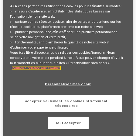
Description du poste
AXA et ses partenaires utilisent des cookies pour les finalités suivantes :
mesure d’audience
, afin d’établir des statistiques basées sur
l’utilisation de notre site web,
VOTRE RÔLE ET VOS MISSIONS
partage sur les réseaux sociaux
, afin de partager du contenu sur les
réseaux sociaux ou plateformes présents sur notre site web,
Vous avez une
fibre commerciale
et vous cherchez un
publicité personnalisée
, afin d’afficher une publicité personnalisée
selon votre navigation et votre profil,
challenge à la hauteur de vos ambitions ? Vous avez la volonté
fonctionnalité
, afin d’améliorer la qualité de notre site web et
de développer une
expertise
et proposer des solutions
d’optimiser votre expérience utilisateur.
Vous êtes libre d’accepter ou de refuser ces cookies/traceurs. Nous
personnalisées à vos clients ?
conserverons votre choix pendant 6 mois. Vous pouvez changer d’avis à
tout moment en cliquant sur le lien « Personnaliser mes choix ».
Politique relative aux cookies
Rejoignez-nous pour devenir Inspecteur Commercial dans un
réseau de distribution d'AXA France :
AXA Prévoyance &
Personnaliser mes choix
Patrimoine
! Ce réseau est composé 1600 Agents généraux
exclusifs, présents sur toute la France. Fort d’une méthode
accepter seulement les cookies strictement
commerciale fondée sur l’analyse sociale et patrimoniale,
nécessaires
d’une expertise et d’une
éthique
reconnues, nos Agents
accompagnent une clientèle haut de gamme (dirigeants, chefs
Tout accepter
d’entreprise, cadres supérieurs et professions libérales) dans
les domaines de la
prévoyance, retraite, épargne et de la