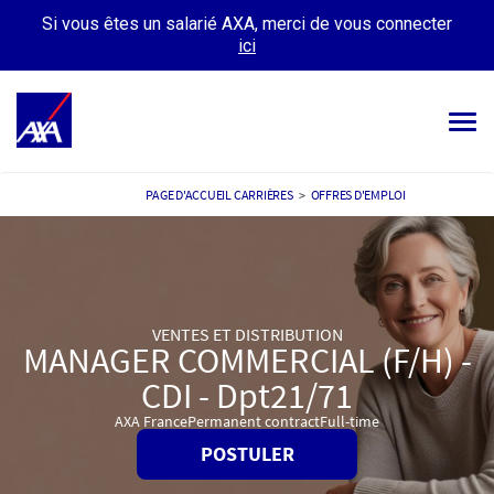
Si vous êtes un salarié AXA, merci de vous connecter
ici
Tog
navi
OFFRES D’EMPLOIS
PAGE D'ACCUEIL CARRIÈRES
>
OFFRES D'EMPLOI
VOTRE CARRIÈRE
NOTRE CULTURE
VENTES ET DISTRIBUTION
TÉMOIGNAGES
MANAGER COMMERCIAL (F/H) -
MES CANDIDATURES
CDI - Dpt21/71
MON PROFIL
AXA France
Permanent contract
Full-time
POSTULER