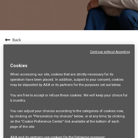
Back
MANAGER COMMERCIAL (F/H) - CDI - Dpt21/71
Continue without Accepting
21-COTE-D'OR, FR, 99999
Cookies
VENTES ET DISTRIBUTION
When accessing our site,
cookies that are strictly necessary
for its
35286
operation have been placed. In addition, subject to your consent, cookies
may be deposited by AXA or its partners for the purposes set out below.
mail_outline
You are free
to accept or refuse
these cookies. We will keep your choice for
6 months
.
Get future jobs matching this search
You can adjust your choices according to the categories of cookies now,
Login
or
Register
by clicking on "Personalize my choices" below; or at any time, by clicking
on the "Cookie Preference Center" link available at the bottom of each
page of the site.
AXA and its partners use cookies for the following purposes: