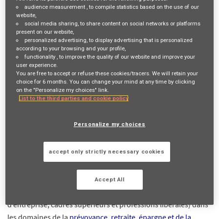
Job Description
audience measurement
, to compile statistics based on the use of our
website,
social media sharing
, to share content on social networks or platforms
present on our website,
VOTRE RÔLE ET VOS MISSIONS
personalized advertising
, to display advertising that is personalized
according to your browsing and your profile,
Vous avez une
fibre commerciale
et vous cherchez un
functionality
, to improve the quality of our website and improve your
challenge à la hauteur de vos ambitions ? Vous avez la volonté
user experience.
You are free to accept or refuse these cookies/tracers. We will retain your
de développer une
expertise
et proposer des solutions
choice for 6 months. You can change your mind at any time by clicking
personnalisées à vos clients ?
on the "Personalize my choices" link.
List to the third parties and cookie policy
Rejoignez-nous pour devenir Inspecteur Commercial dans un
Personalize my choices
réseau de distribution d'AXA France :
AXA Prévoyance &
Patrimoine
! Ce réseau est composé 1600 Agents généraux
accept only strictly necessary cookies
exclusifs, présents sur toute la France. Fort d’une méthode
commerciale fondée sur l’analyse sociale et patrimoniale,
d’une expertise et d’une
éthique
reconnues, nos Agents
Accept All
accompagnent une clientèle haut de gamme (dirigeants, chefs
d’entreprise, cadres supérieurs et professions libérales) dans
les domaines de la
prévoyance, retraite, épargne et de la