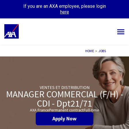
If you are an AXA employee, please login
here
Tog
navi
ALL JOBS
HOME
>
JOBS
YOUR CAREER
OUR CULTURE
VENTES ET DISTRIBUTION
MEET OUR PEOPLE
MANAGER COMMERCIAL (F/H) -
MY APPLICATIONS
CDI - Dpt21/71
MY PROFILE
AXA France
Permanent contract
Full-time
Apply Now