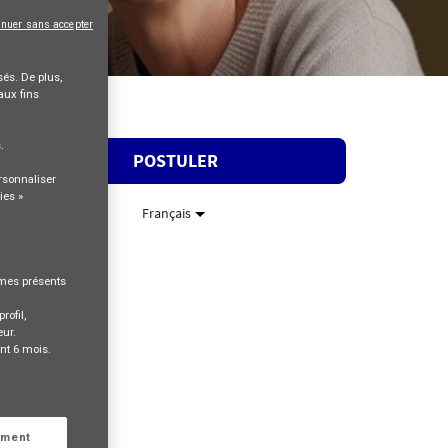
inuer sans accepter
és. De plus,
aux fins
s
.
POSTULER
rsonnaliser
ies »
Français
rmes présents
rofil,
eur.
nt 6 mois.
ement