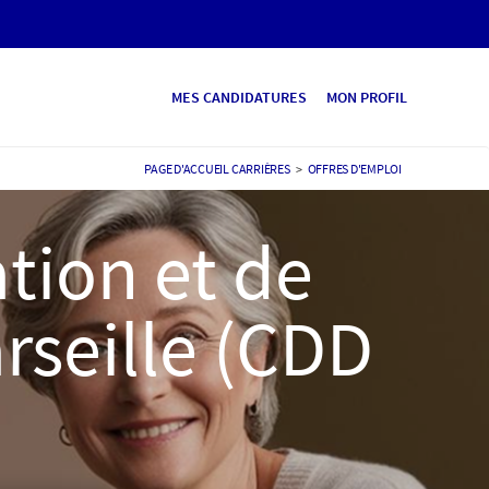
MES CANDIDATURES
MON PROFIL
PAGE D'ACCUEIL CARRIÈRES
>
OFFRES D'EMPLOI
ation et de
rseille (CDD