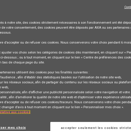
POSTULER
Cont
ès à notre site,
des cookies strictement nécessaires
à son fonctionnement ont été dépos
 de votre consentement, des cookies peuvent être déposés par AXA ou ses partenaires 
dessous.
Exploitation et de Sécurisation de
bre
d’accepter ou de refuser
ces cookies. Nous conserverons votre choix pendant
6 moi
 (CDD 6 mois)
ajuster vos choix selon les catégories de cookies dès maintenant, en cliquant sur « Pe
ci-dessous ; ou à tout moment, en cliquant sur le lien « Centre de préférences des cook
n bas de chaque page du site.
artenaires utilisent des cookies pour les finalités suivantes :
d’audience
, afin d’établir des statistiques basées sur l’utilisation de notre site web,
ur les réseaux sociaux
, afin de partager du contenu sur les réseaux sociaux ou platefo
e web,
 personnalisée
, afin d’afficher une publicité personnalisée selon votre navigation et votre p
alité
, afin d’améliorer la qualité de notre site web et d’optimiser votre expérience utilisat
Se connecter
ou
bre d’accepter ou de refuser ces cookies/traceurs. Nous conserverons votre choix penda
rrespondant à cette
changer d’avis à tout moment en cliquant sur le lien « Personnaliser mes choix ».
relative aux cookies
S'inscrire
iser mes choix
accepter seulement les cookies strict