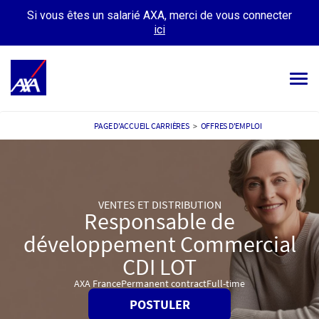
Si vous êtes un salarié AXA, merci de vous connecter
ici
Tog
navi
OFFRES D’EMPLOIS
PAGE D'ACCUEIL CARRIÈRES
>
OFFRES D'EMPLOI
VOTRE CARRIÈRE
NOTRE CULTURE
VENTES ET DISTRIBUTION
Responsable de
TÉMOIGNAGES
développement Commercial
MES CANDIDATURES
MON PROFIL
CDI LOT
AXA France
Permanent contract
Full-time
POSTULER