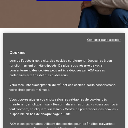
Retour
Continuer sans accepter
Responsable de développement Commercial
Cookies
CDI LOT
Lors de l'accès à notre site,
des cookies strictement nécessaires
à son
46-LOT, FR, 99999
fonctionnement ont été déposés. De plus, sous réserve de votre
consentement, des cookies peuvent être déposés par AXA ou ses
VENTES ET DISTRIBUTION
partenaires aux fins définies ci-dessous.
35143
Vous êtes libre
d’accepter ou de refuser
ces cookies. Nous conserverons
votre choix pendant
6 mois
.
mail_outline
Vous pouvez ajuster vos choix selon les catégories de cookies dès
Recevez les futures offres correspondant à cette recherche
maintenant, en cliquant sur « Personnaliser mes choix » ci-dessous ; ou à
tout moment, en cliquant sur le lien « Centre de préférences des cookies »
Se connecter
ou
S'inscrire
disponible en bas de chaque page du site.
AXA et ses partenaires utilisent des cookies pour les finalités suivantes :