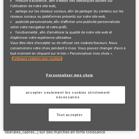
mesure d’audience
, afin d’établir des statistiques basées sur
l’utilisation de notre site web,
Description du poste
partage sur les réseaux sociaux
, afin de partager du contenu sur les
réseaux sociaux ou plateformes présents sur notre site web,
publicité personnalisée
, afin d’afficher une publicité personnalisée
selon votre navigation et votre profil,
VOTRE RÔLE ET VOS MISSIONS
fonctionnalité
, afin d’améliorer la qualité de notre site web et
d’optimiser votre expérience utilisateur.
Vous souhaitez-vous exercer un métier commercial salarié tout en
Vous êtes libre d’accepter ou de refuser ces cookies/traceurs. Nous
bénéficiant d’une grande autonomie !
conserverons votre choix pendant 6 mois. Vous pouvez changer d’avis à
tout moment en cliquant sur le lien « Personnaliser mes choix ».
Politique relative aux cookies
Alors, rejoignez l’équipe de Jean Louis et ses 20 collaborateurs qui
Personnaliser mes choix
vous accueilleront avec enthousiasme et bienveillance dans leur
équipe.
accepter seulement les cookies strictement
nécessaires
Responsable de développement Commercial = Votre quotidien :
Tout accepter
* Développer une clientèle stratégique (chefs d'entreprise, professions
libérales, cadres...) sur des marchés en forte croissance