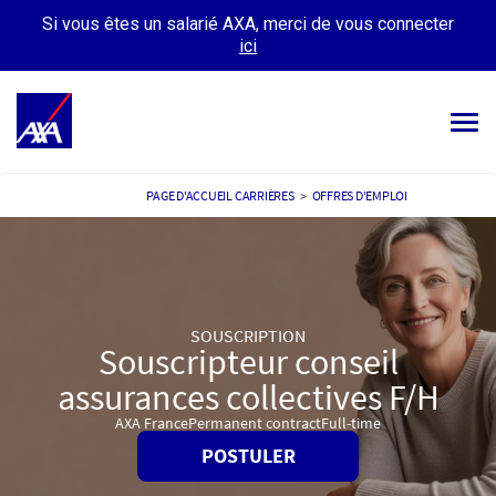
Si vous êtes un salarié AXA, merci de vous connecter
ici
Tog
navi
OFFRES D’EMPLOIS
PAGE D'ACCUEIL CARRIÈRES
>
OFFRES D'EMPLOI
VOTRE CARRIÈRE
NOTRE CULTURE
SOUSCRIPTION
TÉMOIGNAGES
Souscripteur conseil
assurances collectives F/H
MES CANDIDATURES
MON PROFIL
AXA France
Permanent contract
Full-time
POSTULER