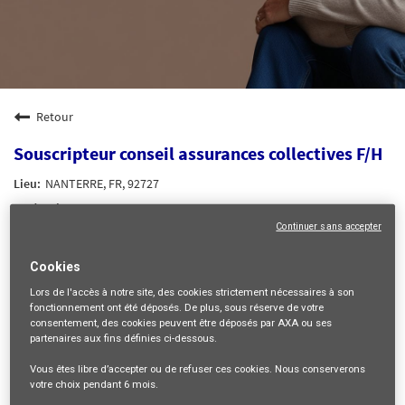
Retour
Souscripteur conseil assurances collectives F/H
NANTERRE, FR, 92727
SOUSCRIPTION
Continuer sans accepter
35122
Cookies
mail_outline
Lors de l'accès à notre site,
des cookies strictement nécessaires
à son
Recevez les futures offres correspondant à cette recherche
fonctionnement ont été déposés. De plus, sous réserve de votre
consentement, des cookies peuvent être déposés par AXA ou ses
partenaires aux fins définies ci-dessous.
Se connecter
ou
S'inscrire
Vous êtes libre
d’accepter ou de refuser
ces cookies. Nous conserverons
votre choix pendant
6 mois
.