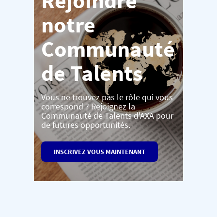
Rejoindre
notre
Communauté
de Talents
Vous ne trouvez pas le rôle qui vous
correspond ? Rejoignez la
Communauté de Talents d'AXA pour
de futures opportunités.
INSCRIVEZ VOUS MAINTENANT