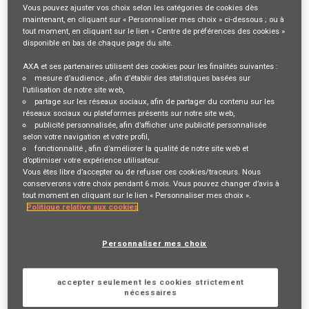
Vous pouvez ajuster vos choix selon les catégories de cookies dès
Description du poste
maintenant, en cliquant sur « Personnaliser mes choix » ci-dessous ; ou à
tout moment, en cliquant sur le lien « Centre de préférences des cookies »
disponible en bas de chaque page du site.
VOTRE RÔLE ET VOS MISSIONS
AXA et ses partenaires utilisent des cookies pour les finalités suivantes :
AXA France recrute un Souscripteur conseil assurances collectives F/H
mesure d’audience
, afin d’établir des statistiques basées sur
l’utilisation de notre site web,
en CDI !
partage sur les réseaux sociaux
, afin de partager du contenu sur les
réseaux sociaux ou plateformes présents sur notre site web,
Au sein d'AXA Santé et Collectives (ASC), la Direction Santé et
publicité personnalisée
, afin d’afficher une publicité personnalisée
selon votre navigation et votre profil,
Prévoyance Collectives (DSPC) est en charge de l’activité assurance
fonctionnalité
, afin d’améliorer la qualité de notre site web et
directe et réassurance en Santé/Prévoyance collectives et Santé
d’optimiser votre expérience utilisateur.
Vous êtes libre d’accepter ou de refuser ces cookies/traceurs. Nous
Individuelle sur le marché français.
conserverons votre choix pendant 6 mois. Vous pouvez changer d’avis à
tout moment en cliquant sur le lien « Personnaliser mes choix ».
En rejoignant l'équipe Souscription et Comptes Associations
Politique relative aux cookies
composée de 8 personnes, vous prenez en main un poste complet
alliant technicité, relations commerciales et projets transverses.
Personnaliser mes choix
Les principales missions du Souscripteur assurances collectives sont :
accepter seulement les cookies strictement
nécessaires
Vous répondez aux appels d’offres : depuis l’étude du dossier,