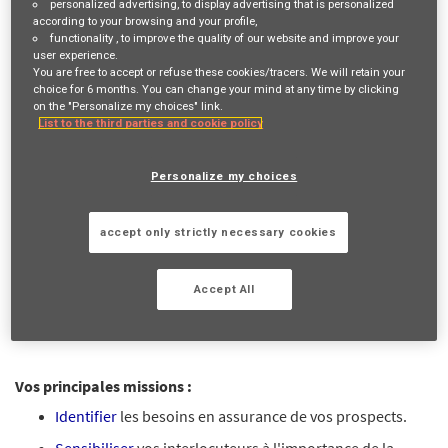
personalized advertising
, to display advertising that is personalized
according to your browsing and your profile,
Job Description
functionality
, to improve the quality of our website and improve your
user experience.
You are free to accept or refuse these cookies/tracers. We will retain your
VOTRE RÔLE ET VOS MISSIONS
choice for 6 months. You can change your mind at any time by clicking
on the "Personalize my choices" link.
List to the third parties and cookie policy
En recherche d'une activité à
temps plein
ou
temps partagé
?
Reconnu(e) pour votre
aisance relationnelle
et la richesse de
votre
réseau
? Vous cherchez un métier d'
indépendant
pour
Personalize my choices
travailler en totale
autonomie
? C'est possible avec nous !
Devenir Mandataire d'Assurance, c'est contribuer chaque jour
accept only strictly necessary cookies
à une mission inspirante "
Agir pour le progrès humain en
protégeant ce qui compte
" en mettant en contact des
Accept All
personnes de votre
réseau
avec des experts AXA en fonction
de leur besoin.
Vos principales missions :
Identifier
les besoins en assurance de vos prospects.