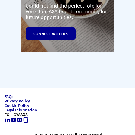
Could not find the perfect role for
you? Join AXA talent community for
future opportunities.
CONNECT WITH US
FAQs
Privacy Policy
Cookie Policy
Legal Information
FOLLOW AXA
LinkedIn
Youtube
Instagram
Glassdoor
Policy Privacy © 2026 AXA All Rights Reserved