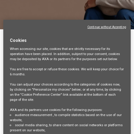
Continue without Accepting
Back
Cookies
When accessing our site,
cookies that are strictly necessary
for its
Mandataire d’Assurance (F/H) - Indépendant -
operation have been placed. In addition, subject to your consent, cookies
Dpt 92
may be deposited by AXA or its partners for the purposes set out below.
92-HAUTS-DE-SEINE, FR, 99999
You are free
to accept or refuse
these cookies. We will keep your choice for
6 months
.
VENTES ET DISTRIBUTION
34986
You can adjust your choices according to the categories of cookies now,
by clicking on "Personalize my choices" below; or at any time, by clicking
on the "Cookie Preference Center" link available at the bottom of each
mail_outline
page of the site.
Get future jobs matching this search
AXA and its partners use cookies for the following purposes:
audience measurement
, to compile statistics based on the use of our
Login
or
Register
website,
social media sharing
, to share content on social networks or platforms
present on our website,