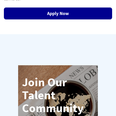
Apply Now
Join Our
Talent
Community