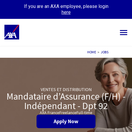
If you are an AXA employee, please login
here
Tog
navi
ALL JOBS
HOME
>
JOBS
YOUR CAREER
OUR CULTURE
VENTES ET DISTRIBUTION
MEET OUR PEOPLE
Mandataire d’Assurance (F/H) -
Indépendant - Dpt 92
MY APPLICATIONS
MY PROFILE
AXA France
Freelance
Full-time
Apply Now